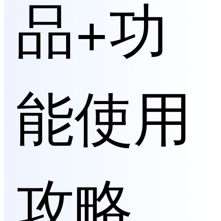
品+功
能使用
攻略