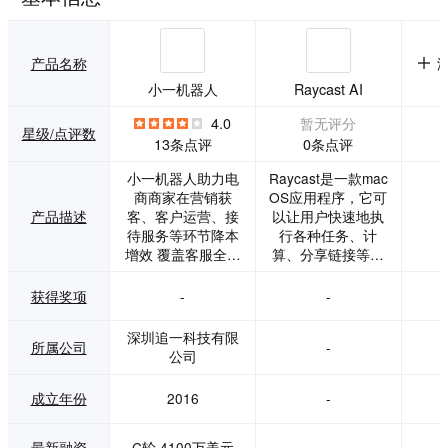
产品名称
小一机器人
Raycast AI
4.0
暂无评分
星级/点评数
0条点评
13条点评
小一机器人助力电
Raycast是一款mac
商商家在营销获
OS应用程序，它可
产品描述
客、客户运营、接
以让用户快速地执
待服务等环节降本
行各种任务、计
增效 覆盖客服全场
算、分享链接等。
景 买家售前、售
Raycast AI是其新
中、售后问题咨询
增加的功能，它可
获得奖项
-
-
自动问答，精准回
以让用户在Mac上
复，夜间假日不遗
使用AI的功能。
深圳追一科技有限
所属公司
-
漏，提升店铺服务
公司
质量； 是客服，也
是销售 结合用户画
成立年份
2016
-
像，智能推荐商
品，智能跟踪客户
订单状态触达客
最新融资
C轮,4100万美元
-