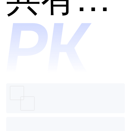
数企-鱼
鹰云呼