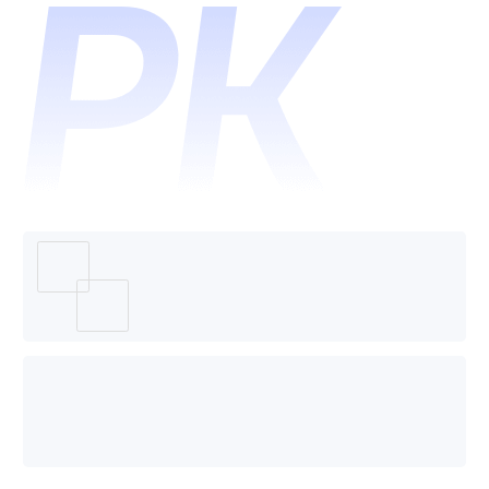
个好
用？