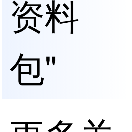
资料
包"