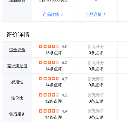
户，提升店铺营
收； 海量行业知识
产品详情
产品详情
库，开箱即用 1000
余条行业知识，覆
盖服饰、美妆、母
婴、3C等主流行
评价详情
业； 高情商拟人机
器人 实时监控客户
4.0
暂无评分
情绪，结合丰富的
综合评价
0条点评
13条点评
对话策略，应答自
如。
4.2
暂无评分
需求满足度
0条点评
14条点评
4.7
暂无评分
易用性
0条点评
14条点评
4.3
暂无评分
性价比
0条点评
12条点评
4.4
暂无评分
售后服务
0条点评
14条点评