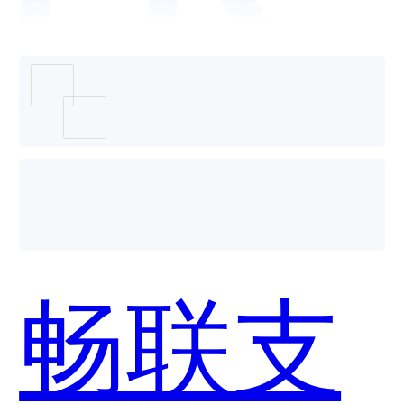
盟云-支
付云哪
畅联支