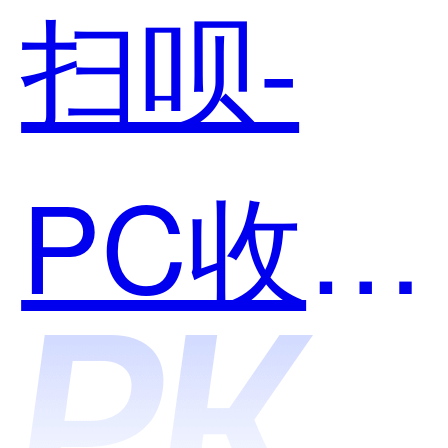
扫呗-
PC收银
台和汇