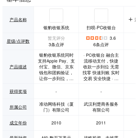
产品名称
银豹收银系统
扫呗-PC收银台
暂无评分
3.6
星级/点评数
3条点评
6条点评
银豹收银系统同时
· PC收银台 融合主
支持Apple Pay、支
流移动支付，快捷
产品描述
付宝、微信、京东
收款一步到位 无需
钱包和团购验证，
找零 快速到账 实时
让你一步到位，从
交易 安全快捷 · 意
此告别排队结账，
锐小白盒 彻底告别
顾客当然更爱来。
收银台，人人皆可
获得奖项
-
-
深度集成百度外
收款 快速安装 绑定
卖、饿了么、美团
即可 实时到账 方便
准动网络科技（厦
武汉利楚商务服务
所属公司
外卖 ，用收银系统
快捷 · 智能云数据
门）有限公司
有限公司
就能处理外卖订单
整合庞大会员数
直接到后厨，再也
据，提供精准营销
成立年份
2010
2011
不用抱着手机前台
平台 高效管理 智慧
后厨两边跑。 全新
经营 精准营销 引客
银豹+iPad Pro收银
促流
最新融资
A轮,数百万美元
战略投资，未披露