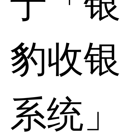
于「银
豹收银
系统」