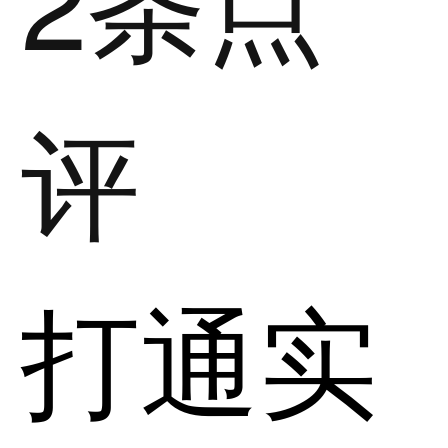
评
打通实