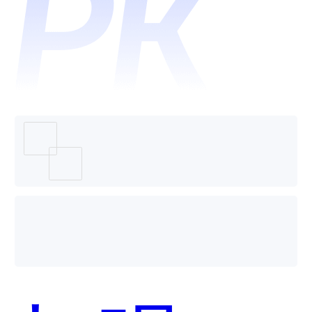
盒子-简
易付哪
个好