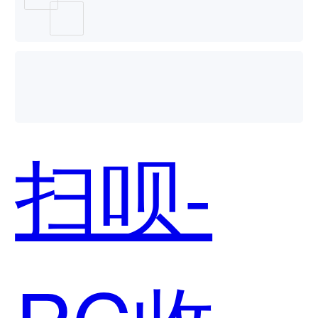
收银台
哪个好
扫呗-
用？