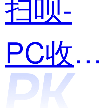
扫呗-
用？
PC收银
台和微