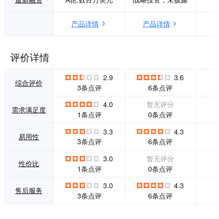
解决方案的出现，
将从软件到硬件，
产品详情
产品详情
为你的门店带来里
程碑式的飞跃，这
是一个高端的收银
系统。它是业内较
评价详情
早的iPad收银系
统，它拥有高端前
2.9
3.6
沿的设计，它搭配
综合评价
3条点评
6条点评
优秀的硬件iPad Pr
o，你的门店，周身
4.0
暂无评分
需求满足度
闪耀科技的光芒。
0条点评
1条点评
3.3
4.3
易用性
3条点评
6条点评
3.0
暂无评分
性价比
0条点评
1条点评
3.0
4.3
售后服务
3条点评
6条点评