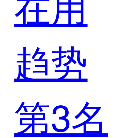
在用
趋势
第3名