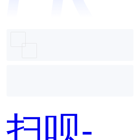
来米哪
个好
扫呗-