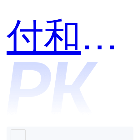
个好
付和扫
用？
呗-PC