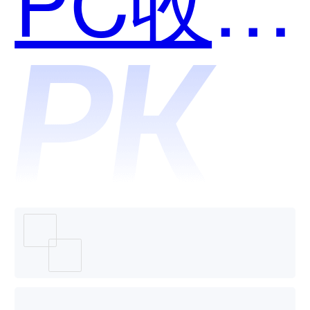
PC收银
台和
XxPay