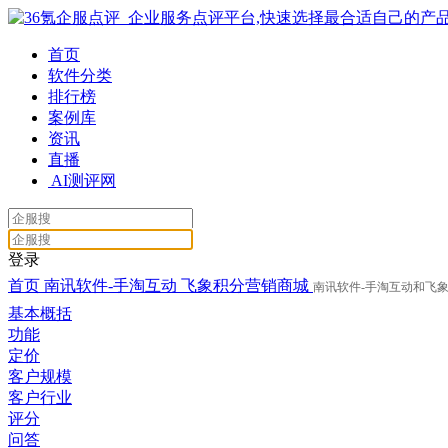
首页
软件分类
排行榜
案例库
资讯
直播
AI测评网
登录
首页
南讯软件-手淘互动
飞象积分营销商城
南讯软件-手淘互动和飞
基本概括
功能
定价
客户规模
客户行业
评分
问答