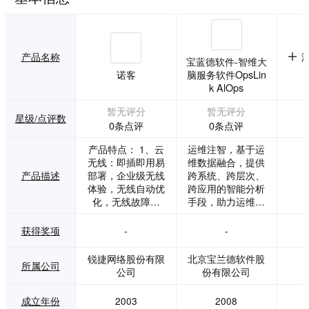
产品名称
宝蓝德软件-智维大
诺客
脑服务软件OpsLin
k AlOps
暂无评分
暂无评分
星级/点评数
0条点评
0条点评
产品特点： 1、云
运维注智，基于运
无线：即插即用易
维数据融合，提供
产品描述
部署，企业级无线
跨系统、跨层次、
体验，无线自动优
跨应用的智能分析
化，无线故障诊
手段，助力运维场
断。 2、云管理：A
景智能化转型，有
P/EG/交换机全网
序智进人退。运维
获得奖项
-
-
设备统一管理，全
提质，基于人工智
网设备可视化、全
能技术，从海量数
锐捷网络股份有限
北京宝兰德软件股
所属公司
网体验可视化。
据中挖掘潜在故
公司
份有限公司
3、移动运维：微信
障，及时发现业
告警、贴心程序。
务、系统风险，高
成立年份
2003
2008
4、业务订阅：增值
效保障系统运行质