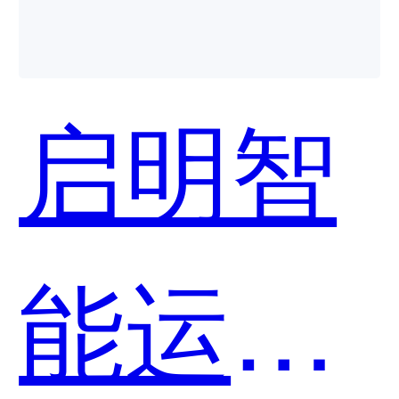
个好
启明智
用？
能运维