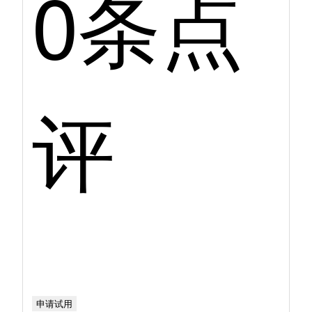
0条点
评
申请试用