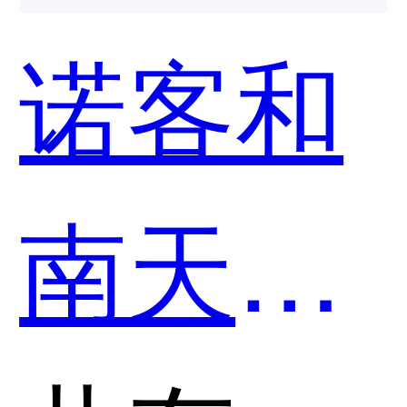
个好
诺客和
用？
南天信