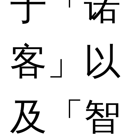
于「诺
客」以
及「智