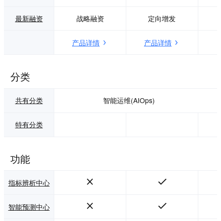
业务加速，客流分
量。降本增效，基
析。 微信告警通知
于智能化、自动化
最新融资
战略融资
定向增发
即时了解网络情
手段，提升团队个
况，随时运维：
人运维效能及资源
产品详情
产品详情
1、告警：网络异
利用率，降低故障
常，第一时间送
平均解决时间，助
达。 2、小程序：
力企业降本增效。
即插即用，手机扫
开箱即用，内置针
分类
码直接接入。 3、
对不同数据的接入
用户管理：所有用
模板、不同场景的
共有分类
智能运维(AIOps)
户一览眼底。 4、
运维学件、不同对
网络状态：网络状
象的统计视图，极
态，尽收眼底。
大缩短实施周期及
特有分类
5、设备管理：设备
实施难度。
状况，随时随地查
看。
功能
指标辨析中心
智能预测中心