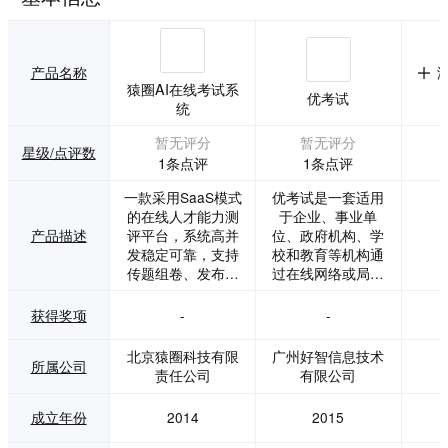
产品名称
猿圈AI在线考试系
优考试
统
暂无评分
暂无评分
星级/点评数
1条点评
1条点评
一款采用SaaS模式
优考试是一套适用
的在线人才能力测
于企业、事业单
产品描述
评平台，系统高并
位、政府机构、学
发稳定可靠，支持
校和教育等机构通
传题组卷、发布考
过在线网络或局域
试、添加考生、发
网离线考试的考试
布通知、智能监考/
系统。用户可以使
获得奖项
-
-
人工监考、智能阅
用系统进行自主出
卷/人工阅卷、成绩
题组织考试，支持
北京猿圈科技有限
广州好智信息技术
所属公司
报告、智能评价全
使用电脑答题、微
责任公司
有限公司
流程线上部署，应
信答题、手机移动
用于社招考试、校
端答题；系统具备
成立年份
2014
2015
招考试、公务员考
完善的智能防作弊
试、党建考试、认
功能、同时具备全