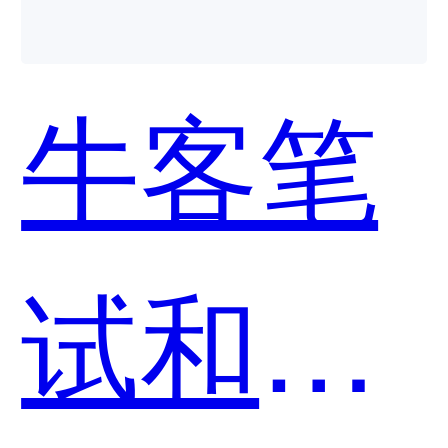
统哪个
牛客笔
好用？
试和猿