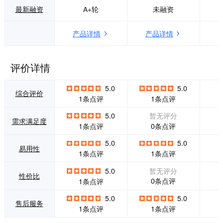
证考试、编程考
面的数据分析功
最新融资
A+轮
未融资
试、趣味竞赛等多
能，为管理者提供
个场景，可定制化
一站式在线考试服
产品详情
产品详情
产品功能，衔接在
务，同时为其全方
线报名系统、在线
位了解考试情况提
面试系统形成考核
供了便利。
闭环，满足用户对
评价详情
目标群体一站式高
效筛选的要求。
5.0
5.0
综合评价
1条点评
1条点评
5.0
暂无评分
需求满足度
0条点评
1条点评
5.0
5.0
易用性
1条点评
1条点评
5.0
暂无评分
性价比
0条点评
1条点评
5.0
5.0
售后服务
1条点评
1条点评