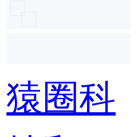
面试哪
个好
猿圈科
用？