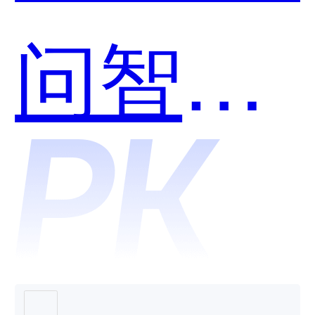
用？
问智道-
KPI绩