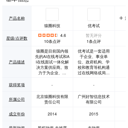
产品名称
猿圈科技
优考试
4.6
暂无评分
星级/点评数
1条点评
10条点评
猿圈是目前国内领
优考试是一套适用
先的AI在线考试和A
于企业、事业单
产品描述
I在线面试一体化解
位、政府机构、学
决方案供应商。致
校和教育等机构通
力于为企业、院
过在线网络或局域
校、机关单位提供
网离线考试的考试
专业、全面、及
系统。用户可以使
获得奖项
-
-
时、优质、高效的
用系统进行自主出
技术服务，目前已
题组织考试，支持
北京猿圈科技有限
广州好智信息技术
所属公司
累计超1000万考
使用电脑答题、微
责任公司
有限公司
生，凭借多年的卓
信答题、手机移动
越表现，赢得了业
端答题；系统具备
成立年份
2014
2015
界的广泛赞誉和客
完善的智能防作弊
户的高度认可。 自
功能、同时具备全
2020年始，基于特
面的数据分析功
最新融资
股权融资,未披露
未融资