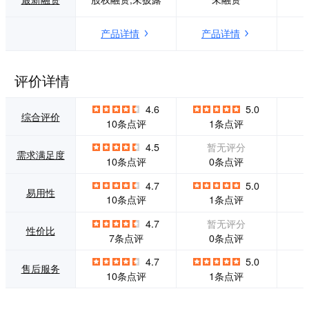
殊的市场环境和激
能，为管理者提供
增的线上笔面试需
一站式在线考试服
产品详情
产品详情
求，猿圈在不断优
务，同时为其全方
化现有产品的同
位了解考试情况提
时，首次实现将人
供了便利。
工智能与在线笔面
评价详情
试相结合，研发出
可以实现AI+组卷、
4.6
5.0
AI+监控、AI+分析
综合评价
10条点评
1条点评
的在线考试平台，
让线上考试更加严
4.5
暂无评分
需求满足度
谨、公平、公正。
0条点评
10条点评
4.7
5.0
易用性
10条点评
1条点评
4.7
暂无评分
性价比
0条点评
7条点评
4.7
5.0
售后服务
10条点评
1条点评