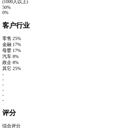
(1000人以上)
50%
0%
客户行业
零售
25%
金融
17%
母婴
17%
汽车
8%
政企
8%
其它
25%
-
-
-
-
-
-
评分
综合评分