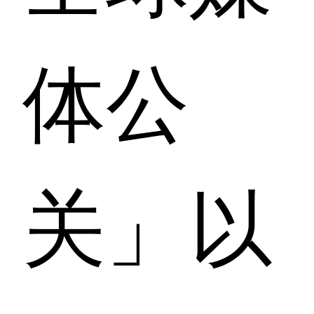
体公
关」以