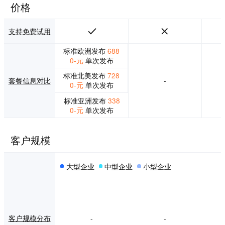
在我们的全球人才
价格
网络中竞标。 大规
模创建原创内容：
1、使审查和编辑变
支持免费试用
得容易：通过平台
内的编辑指南、编
标准欧洲发布
688
辑、发布要求以及
0-元
单次发布
审核和批准工作流
标准北美发布
728
程，在第一时间获
套餐信息对比
-
0-元
单次发布
得正确的内容。
2、在一处访问资
标准亚洲发布
338
产：将所有内容和
0-元
单次发布
媒体资产存储在一
个地方，以便从Sk
yword媒体库进行
客户规模
无缝部署。 3、查
找和管理广告素
材：通过我们的全
大型企业
中型企业
小型企业
球人才网络招聘需
要的作家和创意人
员，并按地点、专
业和影响力进行筛
选。
客户规模分布
-
-