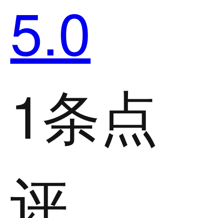
5.0
1条点
评