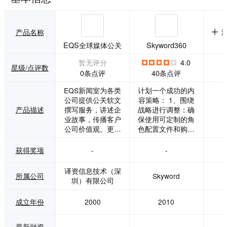
产品名称
EQS全球媒体公关
Skyword360
暂无评分
4.0
星级/点评数
0条点评
40条点评
EQS新闻室为各类
计划一个成功的内
公司提供公关软文
容策略： 1、围绕
产品描述
撰写服务，讲述企
战略进行调整：确
业故事，传播客户
保使用可定制的角
公司价值观。更与
色配置文件和购买
合作知名股评家长
阶段创建目标内
期合作，可发布股
容，将每个任务与
获得奖项
-
-
评家署名文章，提
整体战略联系起
供股票评级，扩大
来。 2、在日历上
译资信息技术（深
所属公司
Skyword
公司影响力。配合
进行协作：在Skyw
圳）有限公司
EQS自有的多样化
ord Enterprise Pla
定制全球媒体发布
nner上构建和管理
成立年份
2000
2010
套餐，建立更高效
跨地区、部门和活
更有针对性的媒体
动的所有内容分
覆盖网络，有效触
配。 3、确保准时
最新融资
-
-