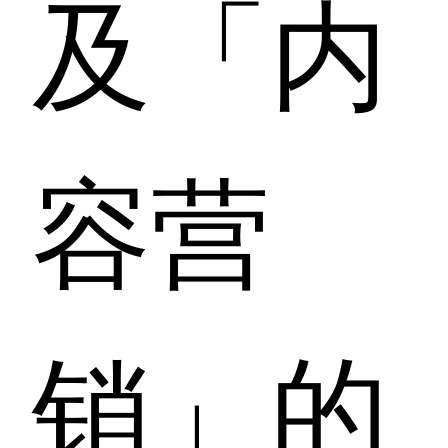
及「内
容营
销」的