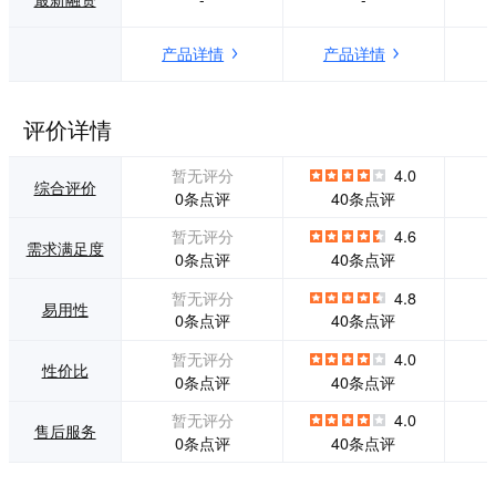
及目标地区受众。
生产：使用可按内
容类型、状态等进
产品详情
产品详情
行排序的过滤器跟
踪截止日期并解决
瓶颈问题。 为构思
引擎提供动力：
评价详情
1、围绕关键字创
建：在Skyword Ke
暂无评分
4.0
yword Planner中使
综合评价
0条点评
40条点评
用推荐的关键字、
竞争分析和多语言
暂无评分
4.6
需求满足度
SEO设置您的成功
0条点评
40条点评
策略。 2、组织你
的想法：使用Skyw
暂无评分
4.8
易用性
ord Ideation Mana
0条点评
40条点评
gement在一个简单
的工作流程中简化
暂无评分
4.0
性价比
提交并促进与内部
0条点评
40条点评
和外部贡献者的讨
论。 3、接受专家
暂无评分
4.0
售后服务
意见：为贡献者分
0条点评
40条点评
配想法和截止日
期，或打开RFP以