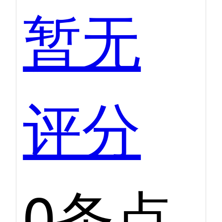
暂无
评分
0条点