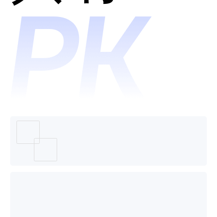
米同科
技-