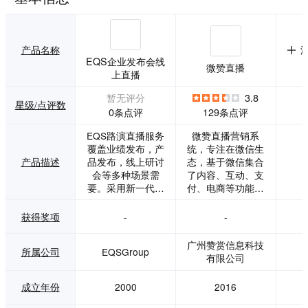
产品名称
EQS企业发布会线
微赞直播
上直播
暂无评分
3.8
星级/点评数
0条点评
129条点评
EQS路演直播服务
微赞直播营销系
覆盖业绩发布，产
统，专注在微信生
产品描述
品发布，线上研讨
态，基于微信集合
会等多种场景需
了内容、互动、支
要。采用新一代云
付、电商等功能的
端直播系统，实时
特点，微赞依托微
播放推流降低延
信生态建立了以企
获得奖项
-
-
迟。线上人数无限
业直播为主，帮助
制。ICP牌照，支
企业获客和品牌营
广州赞赏信息科技
所属公司
EQSGroup
援大陆和国际地
销的SaaS和PaaS
有限公司
区。操作简单易上
工具，为企业建立
手，无需下载额外
一站式互动和变现
成立年份
2000
2016
软件，并有工作人
入口。目前，业务
员现场测试支援。
定位于企业综合应