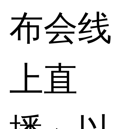
布会线
上直
播」以