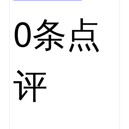
0条点
评