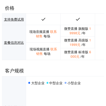
造了多个可以引流
裂变的营销、推广
价格
和变现的直播工
具，并基于大数据
开发了用户画像分
支持免费试用
析，实时观看数据
分析，评论审核等
微赞直播 旗舰版
1
现场音频直播
联系
技术体系。 微赞直
9998元
/年
销售
每场
播为企业提供了一
微赞直播 高级版
1
个完整的直播技术
套餐信息对比
1999元
/年
架构，到直播营销
现场视频直播
联系
插件引流，到流量
微赞直播 标准版
6
销售
每场
变现，以及后续完
000元
/年
整的数据分析的完
整的商业闭环。
客户规模
大型企业
中型企业
小型企业