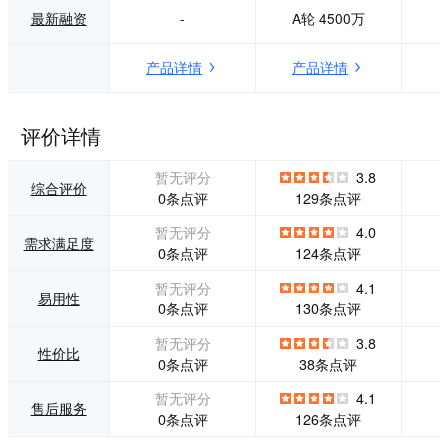
支持后台实时文字
用场景，通过标准
最新融资
-
A轮 4500万
问答与各种实时互
化产品，降低产品
动。多设备多语言
使用门槛。 高清、
产品详情
产品详情
兼容，可提供同声
稳定的企业直播不
传译服务。直播结
仅需要专业设备和
束后提供12个月的
完善的底层架构支
在线托管服务。目
持，更加需要完整
评价详情
前EQS已为超过10
的营销组件的支
0家上市企业提供实
持。微赞为客户提
暂无评分
3.8
时路演服务，直播
供以企业直播为核
综合评价
0条点评
129条点评
后可叠加媒体发布
心的丰富营销工具
服务扩大企业影响
矩阵，支持手机、
暂无评分
4.0
需求满足度
力。
摄像机、无人机等
0条点评
124条点评
多种直播设备，拥
有自研的直播技术
暂无评分
4.1
易用性
底层架构和音视频
0条点评
130条点评
技术，是业内第一
个开放系统H.265
暂无评分
3.8
性价比
编码推流的企业直
0条点评
38条点评
播系统。而基于自
研系统，微赞直播
暂无评分
4.1
售后服务
开发了一系列创新
0条点评
126条点评
应用，并为企业创