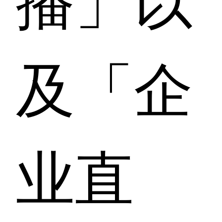
及「企
业直