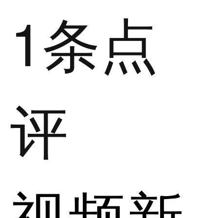
1条点
评
视频新