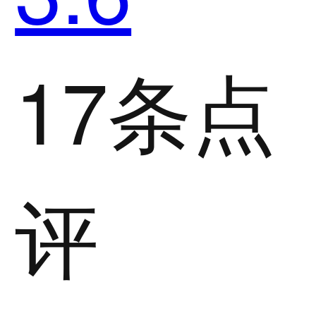
17条点
评