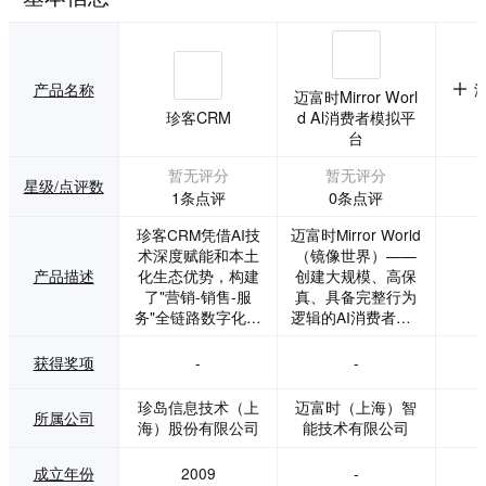
产品名称
迈富时Mirror Worl
珍客CRM
d Al消费者模拟平
台
暂无评分
暂无评分
星级/点评数
1条点评
0条点评
珍客CRM凭借AI技
迈富时Mirror World
术深度赋能和本土
（镜像世界）——
产品描述
化生态优势，构建
创建大规模、高保
了"营销-销售-服
真、具备完整行为
务"全链路数字化闭
逻辑的AI消费者（A
环。珍客CRM通过
I Consumer Agen
深度场景化应用，
t），让企业在高度
获得奖项
-
-
将AI转化为企业的
拟真的商业环境中
“智能外脑”：从营
进行动态推演与市
珍岛信息技术（上
迈富时（上海）智
所属公司
销端的精准获客，
场预判
海）股份有限公司
能技术有限公司
到销售端的赢单赋
能，再到服务端的
成立年份
2009
-
体验升级，全链路