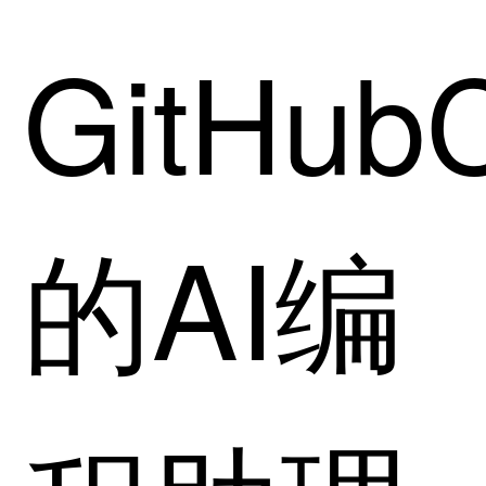
GitHubC
的AI编