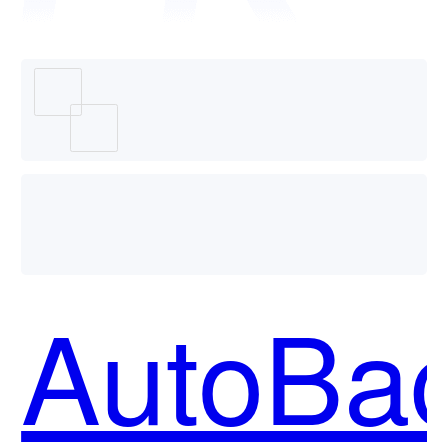
Deco
— 京东
AutoBa