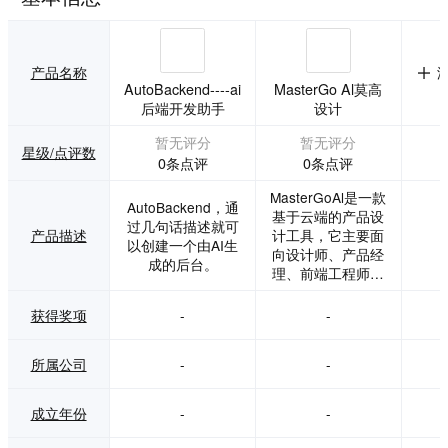
产品名称
AutoBackend----ai
MasterGo Al莫高
后端开发助手
设计
暂无评分
暂无评分
星级/点评数
0条点评
0条点评
MasterGoAl是一款
AutoBackend，通
基于云端的产品设
过几句话描述就可
产品描述
计工具，它主要面
以创建一个由AI生
向设计师、产品经
成的后台。
理、前端工程师以
及有协同设计需求
的产品设计团队
获得奖项
-
-
所属公司
-
-
成立年份
-
-