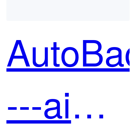
AutoBa
---ai后