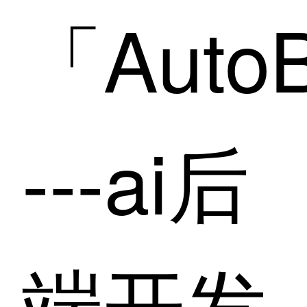
「AutoB
---ai后
端开发