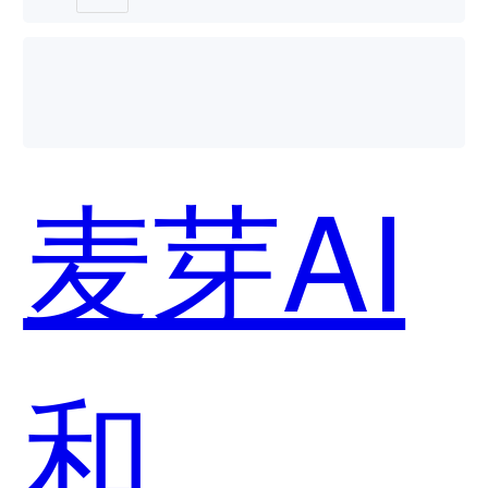
哪个好
麦芽AI
用？
和