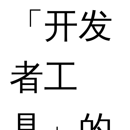
「开发
者工
具」的