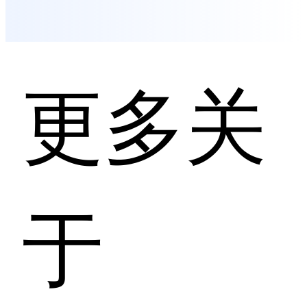
更多关
于