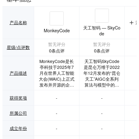
产品名称
天工智码 — SkyCo
MonkeyCode
de
暂无评分
暂无评分
星级/点评数
0条点评
0条点评
MonkeyCode是长
天工智码SkyCode
亭科技于2025年7
是昆仑万维于2022
产品描述
月在世界人工智能
年12月发布的“昆仑
大会(WAIC)上正式
天工”AIGC全系列
发布并开源的企业
算法与模型中的编
级AI编程辅助平台,
程模块。该系列覆
由OpenAI Codex
盖图像、音乐、文
获得奖项
-
-
和Claude Code驱
本和编程等多模态
动,同时对DeepSee
内容生成。作为全
所属公司
-
-
k、Qwen、Kimi、
球首款多语言开源
GLM等国产模型进
编程大模型，天工
行了适配。其核心
智码旨在降低编程
成立年份
-
-
采用规范驱动开发
门槛，帮助开发者
(SDD)流程,将AI框
将精力集中于高价