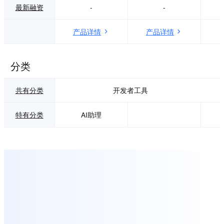
最新融资
-
-
在清晰的研发框架
值的研发工作。 在
内:先拆解原始需求
功能上，天工智码
→做产品设计→定
支持包括Python、
产品详情
产品详情
技术方案→列可执
Java、C、C++、J
行任务清单。 在功
avaScript、Go、P
能覆盖上,MonkeyC
HP、Swift等在内的
分类
ode具备双模融合
十余种主流编程语
能力——既提供代
言。它能够理解开
码补全(准确率92%
发者意图，根据上
共有分类
开发者工具
+),也支持Agent模
下文或简单注释实
式通过自然语言对
时生成和补全高质
话完成全栈项目生
量的代码片段。目
特有分类
AI助理
成。用户只需用自
前，该工具主要通
然语言描述需求,AI
过Visual Studio Co
即可自动生成完整
de（VS Code）编
项目结构、核心代
辑器扩展的形式提
码与测试用例,并可
供服务，可实现无
在线预览和下载完
缝集成，并已计划
整代码。平台还集
在未来支持Neovi
成了内置代码安全
m、JetBrains IDE
扫描引擎,在代码生
等更多开发平台。
成阶段实时检测权
其技术由昆仑万维
限漏洞、数据泄露
与奇点智源联合研