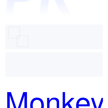
用？
Monkey