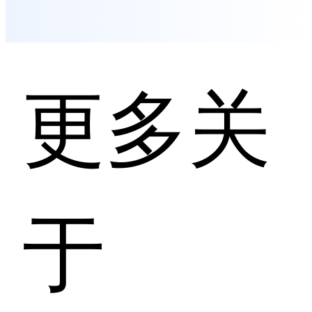
隐患等风险并提供
发，基于在GPT-3
修复建议。 核心差
13B模型基础上微
异化在于企业级安
调训练的大模型提
全与管控设计:支持
供支持。
一键私有化部署、
完全离线运行,所有
更多关
代码与交互数据留
存企业内网;提供远
超Cursor Team版
的企业级管理面板,
涵盖行为审计、权
限管控、安全配
置、数据统计四大
能力,支持全流程追
溯。产品已通过AG
于
PL-3.0协议开源,Git
Hub仓库公开,支持
企业二次开发与定
制。