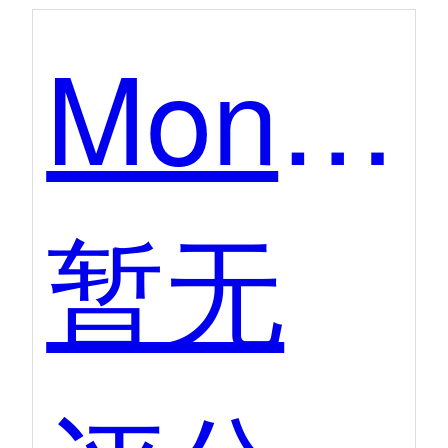
MonkeyCode
暂无