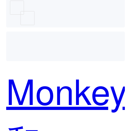
用？
Monkey