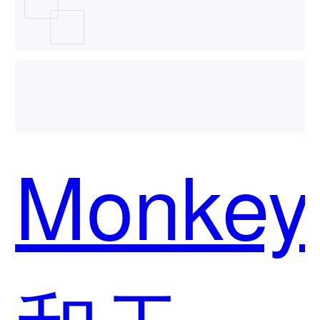
用？
Monkey