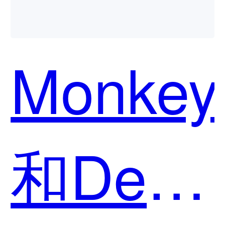
Monkey
和Deco