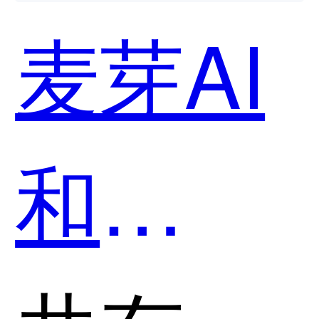
— 科大
麦芽AI
讯飞哪
和
个好