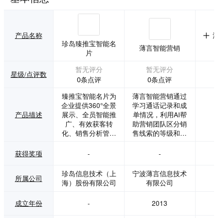
产品名称
珍岛臻推宝智能名
薄言智能营销
片
暂无评分
暂无评分
星级/点评数
0条点评
0条点评
臻推宝智能名片为
薄言智能营销通过
企业提供360°全景
学习通话记录和成
产品描述
展示、全员智能推
单情况，利用AI帮
广、有效获客转
助营销团队区分销
化、销售分析管理
售线索的等级和类
等系统。通过营销
别，挖掘错过的销
自动化智能构建销
售点，指导销售团
获得奖项
-
-
售流程，助力To B
队优先跟踪高质量
企业获取精准销售
的销售线索，重点
珍岛信息技术（上
宁波薄言信息技术
所属公司
线索，多维度提升
推销客户关心的产
海）股份有限公司
有限公司
拓客效率，加速客
品。 线索分类，学
户成交。
习企业历史销售情
成立年份
-
2013
况，训练企业专属
营销AI，准确率高