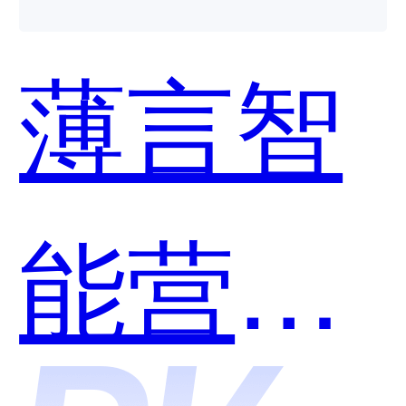
用？
薄言智
能营销