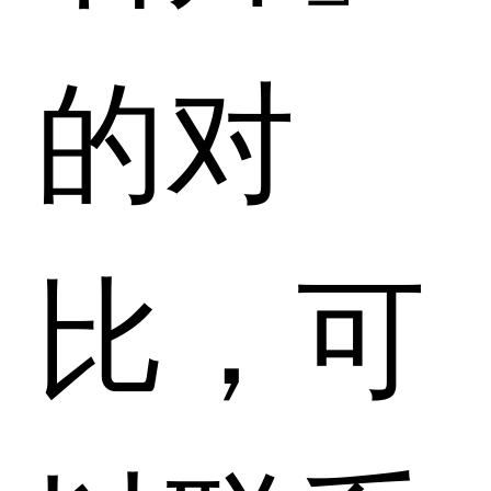
的对
比，可