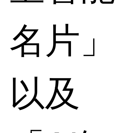
名片」
以及