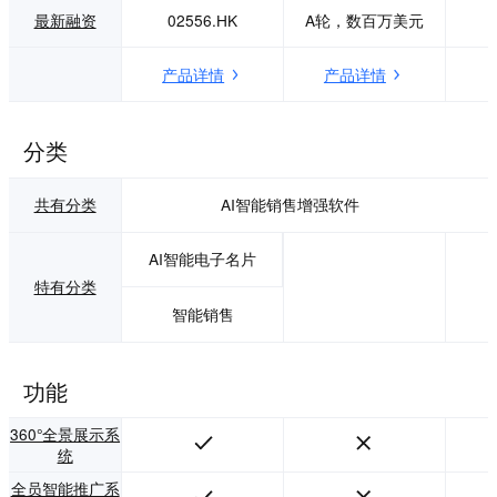
达95%的自动线索
最新融资
02556.HK
A轮，数百万美元
评级，智能优化销
售任务，提升销售
产品详情
产品详情
人效35%以上。营
销挖掘，学习企业
产品特征，从对话
中挖掘营销点和购
分类
买意愿，指导销售
跟进，可提升销售
共有分类
AI智能销售增强软件
成单率25%以上。
安全保障，通话记
录、销售记录和专
AI智能电子名片
属的营销AI模型等
特有分类
客户数据属于客
户，受严格加密和
智能销售
保障，多种数据安
全策略，全面保障
客户权益。
功能
360°全景展示系
统
全员智能推广系