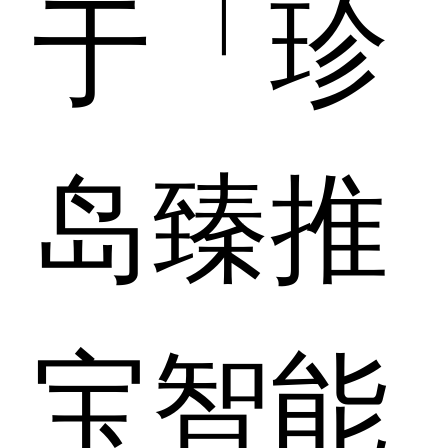
于「珍
岛臻推
宝智能