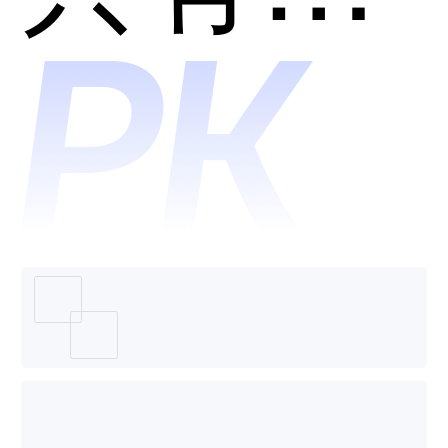
用？
营销哪
个好