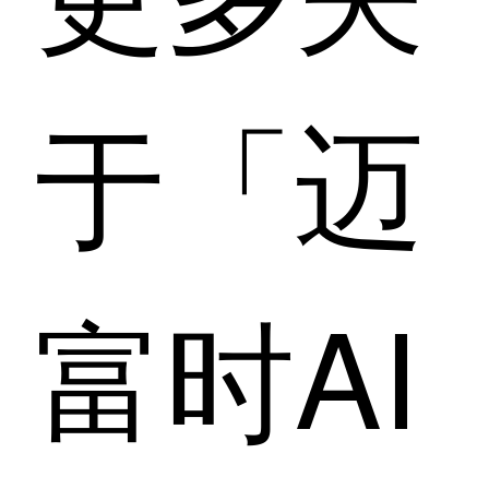
于「迈
富时AI