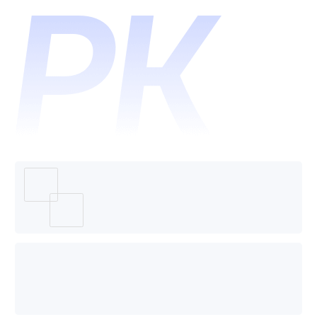
和企典-
CRM哪