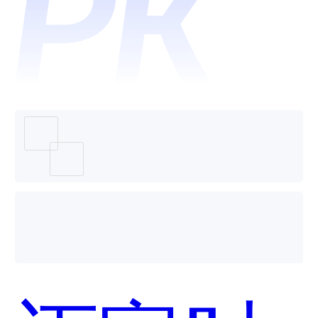
和
DuDuTa
哪个好