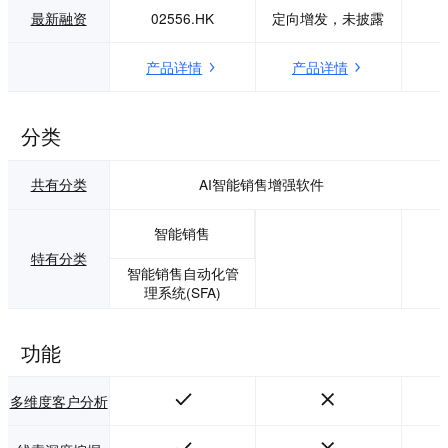
端到后台，实现客
最新融资
02556.HK
定向增发，未披露
户到访、销售接
待、客户复访、销
产品详情
产品详情
售跟踪、成交签约
全链路数据的贯
通，助力门店数字
化转型升级。
分类
共有分类
AI智能销售增强软件
智能销售
特有分类
智能销售自动化管
理系统(SFA)
功能
多维度客户分析