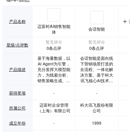
产品名称
迈富时AI销售智能
会话智能
体
暂无评分
暂无评分
星级/点评数
0条点评
0条点评
基于海量数据，以
会话智能是面向线
AI Agent为引擎，
下营销场景打造的
产品描述
充分发挥大模型能
全流程、一体化解
力，为线索分析、
决方案。基于科大
销售策略生成、销
讯飞核心AI技术，
售陪练、销售进展
整合前端拾音硬件
分析、AI销售助
设备、数据传输设
获得奖项
-
-
手、销售复盘等业
备、会话智能云平
务场景，提供定制
台等软硬件资源，
迈富时企业管理
科大讯飞股份有限
所属公司
化产品和服务，助
提供语音数据采
（上海）有限公司
公司
力企业销售创新与
集、话术质检分
降本增效。
析、客户意图捕捉
成立年份
-
1999
以及流程监督管理
等能力。从营销前