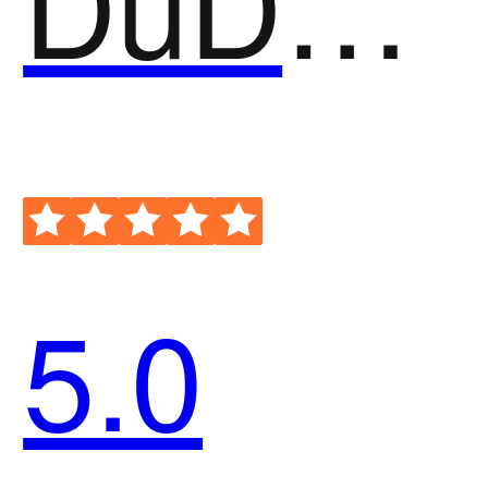
DuDuTalk
5.0