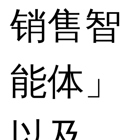
销售智
能体」
以及