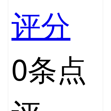
评分
0条点