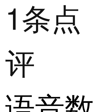
1条点
评
语音数