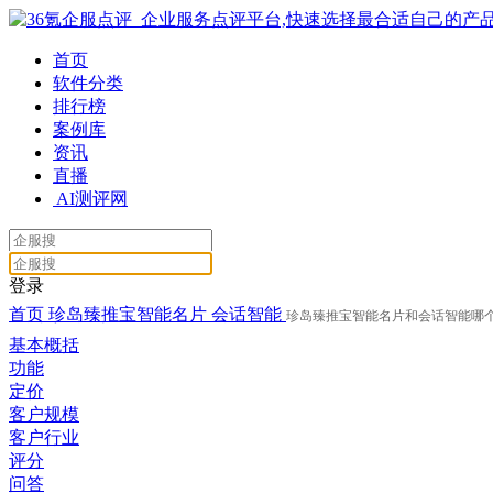
首页
软件分类
排行榜
案例库
资讯
直播
AI测评网
登录
首页
珍岛臻推宝智能名片
会话智能
珍岛臻推宝智能名片和会话智能哪
基本概括
功能
定价
客户规模
客户行业
评分
问答