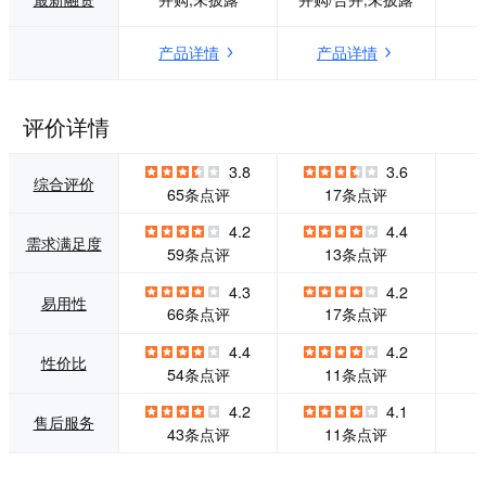
现结构化内容，并
业务发展需求，是
且支持思维导图模
具备个性化能力的
产品详情
产品详情
式，可以一键把大
业务管理工具。相
纲结构的文本内容
较于普通表格，飞
转化成思维导图。
书多维表格是一个
幕布支持OPML格
立体的信息系统，
评价详情
式和思维导图格式
能助你从多种维度
文件的导入和导
管理项目。
3.8
3.6
出，也支持多种其
综合评价
65条点评
17条点评
他格式(PDF、Wor
d、HTML，图片以
4.2
4.4
需求满足度
及.MM)导出。在幕
59条点评
13条点评
布所写的内容可以
保留样式复制粘贴
4.3
4.2
易用性
到印象笔记、简
66条点评
17条点评
书、微信公众号等
第三方写作平台。
4.4
4.2
性价比
幕布后期也将不断
54条点评
11条点评
升级，并推出新产
品。
4.2
4.1
售后服务
43条点评
11条点评