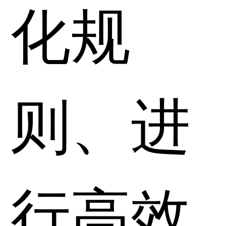
化规
则、进
行高效