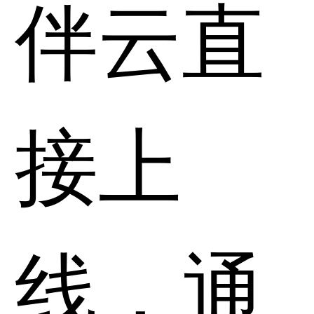
伴云直
接上
线，通