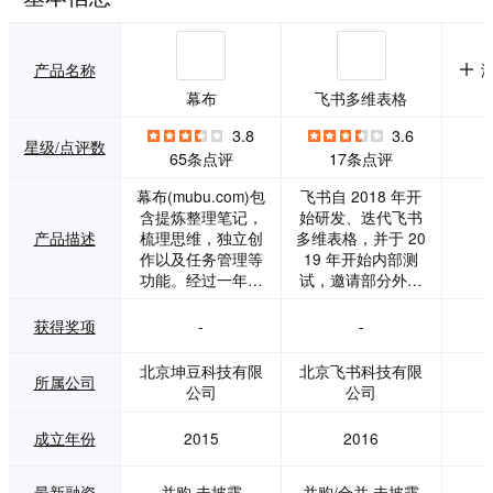
产品名称
幕布
飞书多维表格
3.8
3.6
星级/点评数
65条点评
17条点评
幕布(mubu.com)包
飞书自 2018 年开
含提炼整理笔记，
始研发、迭代飞书
产品描述
梳理思维，独立创
多维表格，并于 20
作以及任务管理等
19 年开始内部测
功能。经过一年多
试，邀请部分外部
时间的开发完善，
用户一同打磨产
幕布网页版已于20
品。飞书多维表格
获得奖项
-
-
16年5月上线，桌
是一款以表格为基
面版于12月1日上
础的新一代效率应
北京坤豆科技有限
北京飞书科技有限
所属公司
线，移动版于3月2
用。它具备表格的
公司
公司
4日上线。多平台同
轻盈和业务系统的
步，给用户的工作
强大，融合了在线
成立年份
2015
2016
和生活提供优秀的
协作、信息管理和
服务。 幕布主要以
可视化能力，能够
大纲的形式梳理呈
自适应团队思维和
最新融资
并购,未披露
并购/合并,未披露