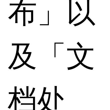
布」以
及「文
档处