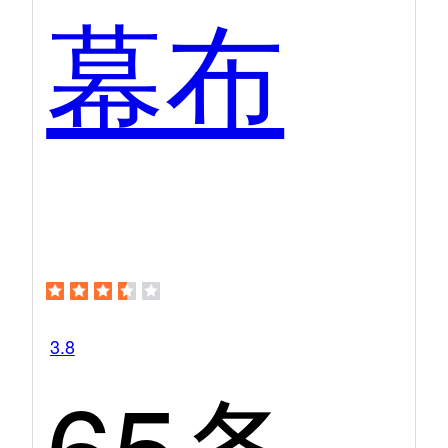
幕布
3.8
65条