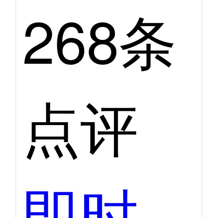
268条
点评
即时