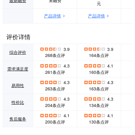
最新融资
未融资
元
会议，消息已读未
网、医疗等50多个
读，DING消息任务
行业，正持续向各
产品详情
产品详情
管理，让沟通更高
行各业输出智慧解
效；移动办公考
决方案。
勤，签到，审批，
企业邮箱，免费企
评价详情
业OA，企业通讯
录，钉钉教育解决
3.9
3.9
方案，让工作学习
综合评价
268条点评
164条点评
更简单！
4.3
4.1
需求满足度
261条点评
160条点评
4.3
4.3
易用性
263条点评
163条点评
4.3
4.3
性价比
204条点评
134条点评
4.1
4.1
售后服务
200条点评
130条点评