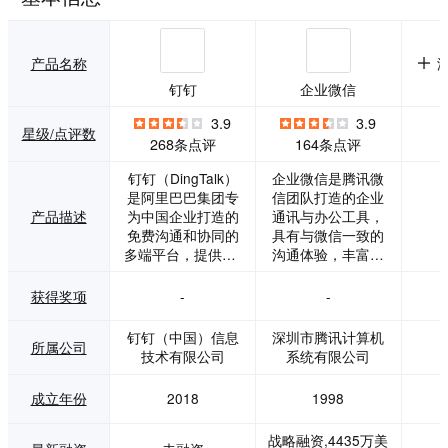
产品名称
钉钉
企业微信
3.9
3.9
星级/点评数
268条点评
164条点评
钉钉（DingTalk）
企业微信是腾讯微
是阿里巴巴集团专
信团队打造的企业
产品描述
为中国企业打造的
通讯与办公工具，
免费沟通和协同的
具有与微信一致的
多端平台，提供PC
沟通体验，丰富的
版，Web版，Mac
OA应用，和连接微
版和手机版，支持
信生态的能力，可
获得奖项
-
-
手机和电脑间文件
帮助企业连接内
互传。钉钉因中国
部、连接生态伙
钉钉（中国）信息
深圳市腾讯计算机
所属公司
企业而生，帮助中
伴、连接消费者。
技术有限公司
系统有限公司
国企业通过系统化
专业协作、安全管
的解决方案（微应
理、人即服务。目
成立年份
2018
1998
用），全方位提升
前企业微信已覆盖
中国企业沟通和协
零售、教育、金
战略融资,4435万美
同效率。 远程视频
融、制造业、互联