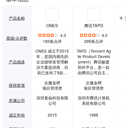
产品名称
ONES
腾讯TAPD
4.3
4.0
星级/点评数
183条点评
295条点评
ONES 成立于2015
TAPD（Tencent Ag
年，是国内领先的
ile Product Develo
产品描述
企业级研发管理解
pment）腾讯敏捷
决方案提供商，目
协作平台，是一款
前已发布了8款产
由腾讯公司自主研
品，包含 ONES Pr
发的协作及软件研
企服金榜
企服金榜
oject（项目管
发管理平台。TAPD
获得奖项
项目管理类
项目管理类
理）、ONES Plan
沉淀了腾讯十余年
（项目集管理）、
敏捷研发文化、研
深圳复临科技有限
深圳市腾讯计算机
ONES Wiki（知识
发模式和实践成
所属公司
公司
系统有限公司
库管理）、ONES T
果，能够帮助企业
estCase（测试管
高效协作和提升研
成立年份
2015
1998
理）、ONES Pipeli
发效能。 · 一个平
ne（流水线管
台，让团队聚焦目
理）、ONES Perfo
标，专注协作 简单