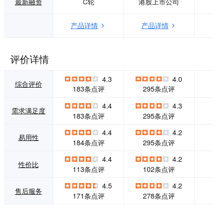
最新融资
C轮
港股上市公司
rmance（研发效能
高效的团队沟通，
管理）、ONES De
可视化多人协作，
产品详情
产品详情
sk（工单管理）、
清晰透明的过程反
ONES Account
馈，帮助团队提升
（企业级用户目
潜能，轻松工作。 ·
录）。从需求收
专业方案，提升产
评价详情
集、项目规划、软
品研发效能 腾讯十
件研发、软件测试
余年敏捷研发精
4.3
4.0
到最终上线交付，
髓，量身打造的产
综合评价
183条点评
295条点评
ONES 帮助企业实
品研发全生命周期
现软件生产全流程
解决方案，帮助团
4.4
4.3
的管理，提高协作
队解决项目管理过
需求满足度
183条点评
295条点评
效率，保障产品交
程问题，提升研发
付质量，从而提升
效能。 · 随需而
4.4
4.2
企业的市场竞争
变，助力团队成长
易用性
184条点评
295条点评
力。 凭借专业的产
模块化定制，可插
品和服务能力，ON
拔应用，第三方扩
4.4
4.2
ES 目前已服务了招
展，灵活的解决方
性价比
113条点评
102条点评
商基金、浪潮集
案组合，满足企业
团、贵州茅台、中
内部不同成熟度团
4.5
4.2
售后服务
国电信等标杆客户
队需要。
171条点评
278条点评
在内的20万余种大
型团队实现研发效