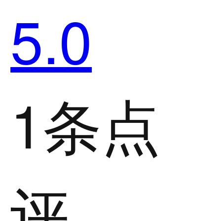
5.0
1条点
评