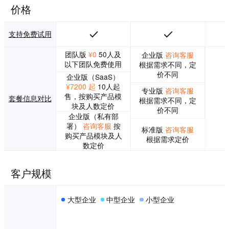
能提升，在软硬
价格
件、互联网、游戏
等行业均有成熟的
解决方案。 2020
支持免费试用
年，ONES 收购国
内知名团队协作工
团队版
¥0
50人及
企业版
咨询客服
具 Tower，实现小
以下团队免费使用
根据需求不同，定
团队到中大型企业
价不同
企业版（SaaS）
的全方位覆盖，为
¥7200 起
10人起
各类项目管理场景
专业版
咨询客服
售，按购买产品模
套餐信息对比
到专业研发管理提
根据需求不同，定
块及人数定价
供一站式解决方
价不同
企业版（私有部
案。2021年，ONE
署）
咨询客服
按
S 收购知名文档工
标准版
咨询客服
购买产品模块及人
具为知笔记，打造
根据需求定价
数定价
新一代企业级知识
库。2022年，ONE
S 收购知名技术问
客户规模
答社区 SegmentFa
ult 思否，共建高质
量开发者社区。
大型企业
中型企业
小型企业