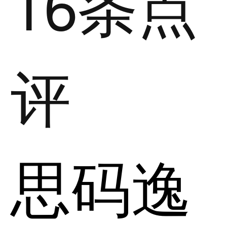
16条点
评
思码逸