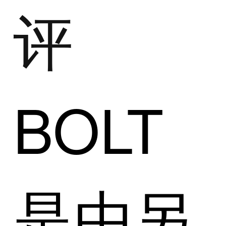
评
BOLT
是由另