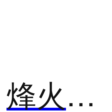
市场情报洞察
市场情报洞察（market research）是一种把消费者及
公共部门和市场联系起来的特定活动一一这些信息用
以识别和界定市场营销机会和问题，产生、改进和评
价营销活动，监控营销绩效，增进对营销过程的理
解。 市场调研对营销管理的重要性表现在五个方
面。 1、提供作为决策基础的信息； 2、弥补信息不
足的缺陷； 3、了解外部信息； 4、了解市场环境变
化； 5、了解新的市场环境 ；
烽火研报