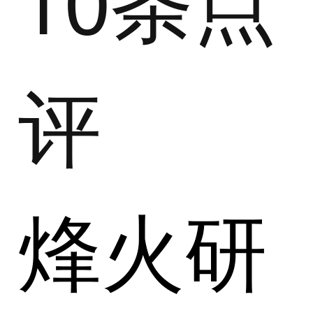
评
烽火研