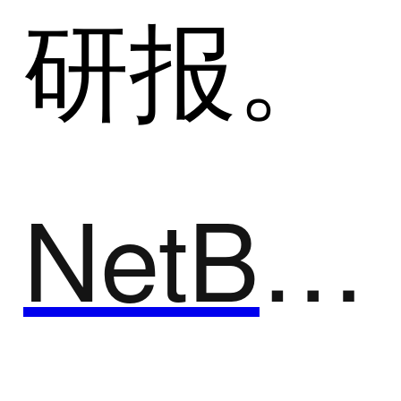
研报。
NetBase Quid