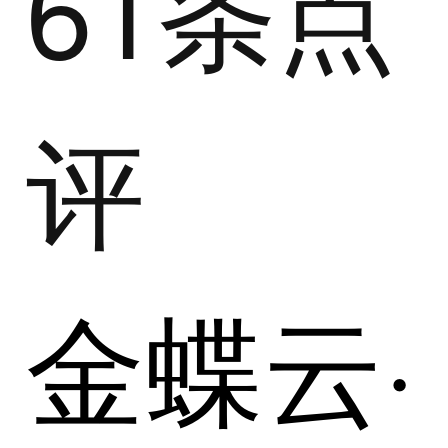
61条点
评
金蝶云·