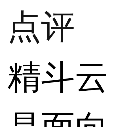
点评
精斗云
是面向