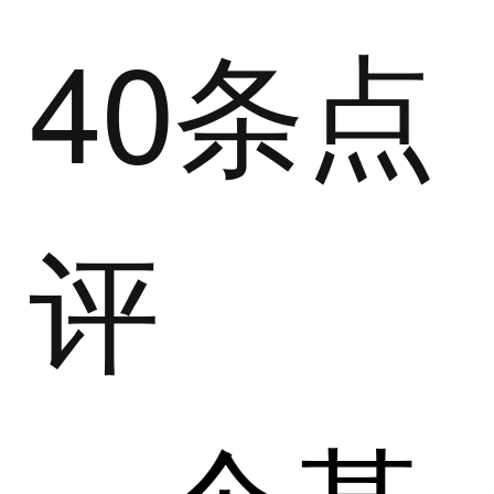
40条点
评