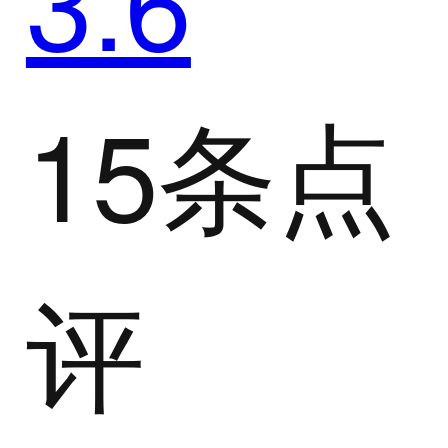
15条点
评