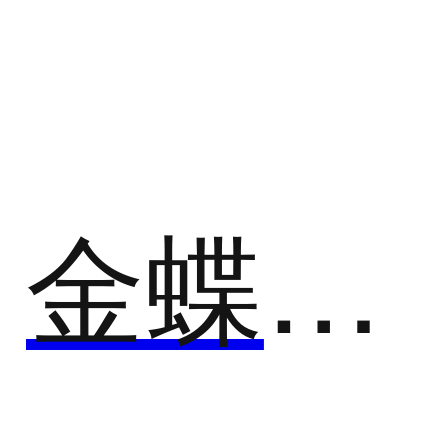
ERP系统
ERP是指以系统化的管理思想，为企业员工及决策层
提供决策手段的管理平台。其核心思想是供应链管
理，对于改善企业业务流程、提高企业核心竞争力具
有显著作用。
金蝶精斗云