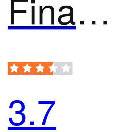
FinancialForce PSA
3.7