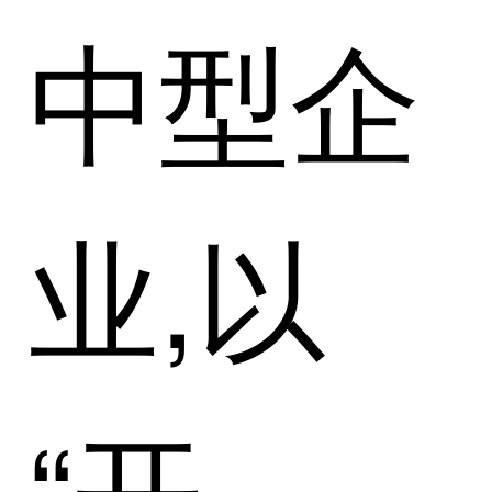
中型企
业,以
“开