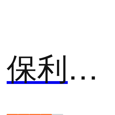
助学工具
助学工具特指针对教育各个场景的系统性解决方案,针
对完课率低、复购率低等在在线教育的痛点痛点研发
的助学管理工具。
保利威云课堂