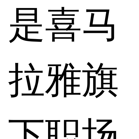
是喜马
拉雅旗
下职场