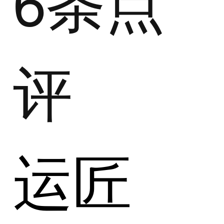
6条点
评
运匠