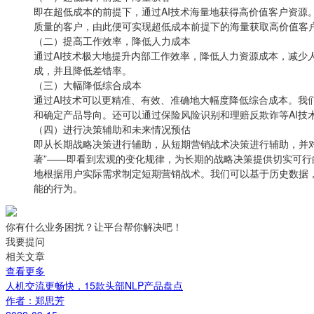
即在超低成本的前提下，通过AI技术海量地获得高价值客户资
质量的客户，由此便可实现超低成本前提下的海量获取高价值客
（二）提高工作效率，降低人力成本
通过AI技术极大地提升内部工作效率，降低人力资源成本，减少
成，并且降低差错率。
（三）大幅降低综合成本
通过AI技术可以更精准、有效、准确地大幅度降低综合成本。我
和确定产品导向。还可以通过保险风险识别和理赔反欺诈等AI技
（四）进行决策辅助和未来情况预估
即从长期战略决策进行辅助，从短期营销战术决策进行辅助，并对
著”——即看到宏观的变化规律，为长期的战略决策提供切实可行
地根据用户实际需求制定短期营销战术。我们可以基于历史数据
能的行为。
你有什么业务困扰？让平台帮你解决吧！
我要提问
相关文章
查看更多
人机交流更畅快，15款头部NLP产品盘点
作者：郑思芳