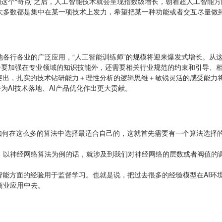
到这个“奇点”之后，人工智能技术就会呈现指数级增长，朝着超人工智能
大多数都是集中在某一项技术上发力，希望把某一种功能或者交互尽量做
他各行各业的广泛应用，“人工智能训练师”的规模将迎来爆发式增长。从
身要加强在专业领域的知识技能外，还需要相关行业规范的约束和引导、
加突出，扎实的技术钻研能力＋理性分析的逻辑思维＋敏锐灵活的感受能力
为AI技术落地、AI产品优化作出更大贡献。
，如何在这么多的算法中选择最适合自己的，这就首先需要有一个算法选择
。以神经网络算法为例的话，就涉及到我们对神经网络的层数或者阀值的
智能方面的经验用于监督学习。也就是说，把过去很多的经验模型在AI
商业应用中去。