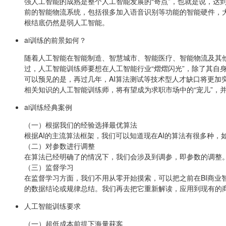
强人工智能的成熟是整个人工智能发展的“奇点”，也就是说，达
前的智能物流系统，包括很多加入语音识别等功能的智能硬件，
根结底仍然是弱人工智能。
ai训练的前景如何？
随着人工智能在智能制造、智慧城市、智能医疗、智能物流及其
过，人工智能训练师要想在人工智能行业“熠熠闪光”，除了其自
可以预见的是，再过几年，AI算法测试等技术型人才缺口将更
相关知识的人工智能训练师，将有望成为求职市场中的“宠儿”，并
ai训练经典案例
（一）根据我们的经验选择最优算法
根据AI的主流算法框架，我们可以知道现在AI的算法有很多种
（二）对参数进行调整
在算法已经明确了的情况下，我们会涉及到调参，即参数的调整
（三）监督学习
在监督学习方面，我们不用从零开始摸索，可以把之前在BI商业
的数据结论或规律总结。我们再去把它重新解读，应用到现有的
人工智能训练要求
（一）超低成本前提下海量获客