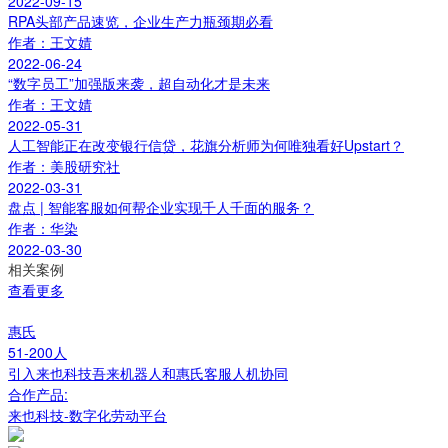
2022-09-15
RPA头部产品速览，企业生产力瓶颈期必看
作者：王文婧
2022-06-24
“数字员工”加强版来袭，超自动化才是未来
作者：王文婧
2022-05-31
人工智能正在改变银行信贷，花旗分析师为何唯独看好Upstart？
作者：美股研究社
2022-03-31
盘点 | 智能客服如何帮企业实现千人千面的服务？
作者：华染
2022-03-30
相关案例
查看更多
惠氏
51-200人
引入来也科技吾来机器人和惠氏客服人机协同
合作产品:
来也科技-数字化劳动平台