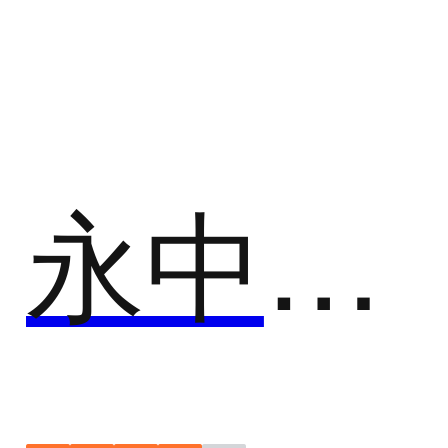
电子档案管理系统
电子档案管理系统通过数字化工具与平台整合企业各
类文档资料与重要信息，便于企业进行归类、查找、
索引和分权限管理、分发及储存等。
永中数字档案管理系统