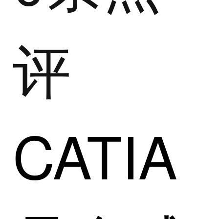
评
CATIA