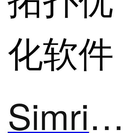
化软件
Simright Simulator