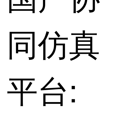
同仿真
平台: