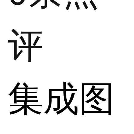
评
集成图