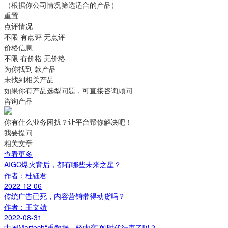
（根据你公司情况筛选适合的产品）
重置
点评情况
不限
有点评
无点评
价格信息
不限
有价格
无价格
为你找到
款产品
未找到相关产品
如果你有产品选型问题，可直接咨询顾问
咨询产品
你有什么业务困扰？让平台帮你解决吧！
我要提问
相关文章
查看更多
AIGC爆火背后，都有哪些未来之星？
作者：杜钰君
2022-12-06
传统广告已死，内容营销带得动货吗？
作者：王文婧
2022-08-31
中国Martech“重数据，轻内容”的时代结束了吗？