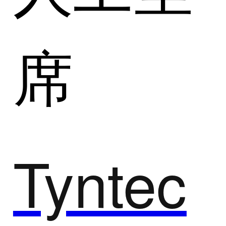
席
Tyntec