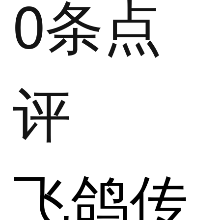
0条点
评
飞鸽传