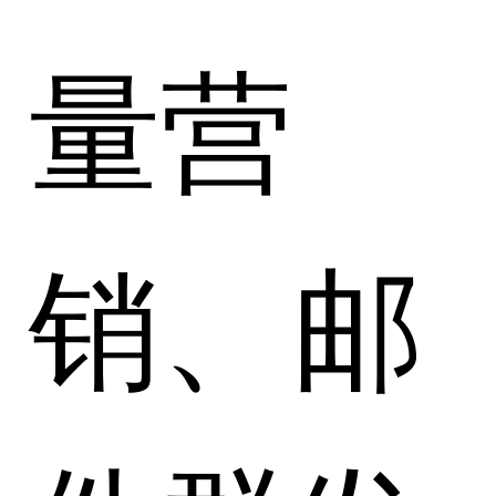
量营
销、邮