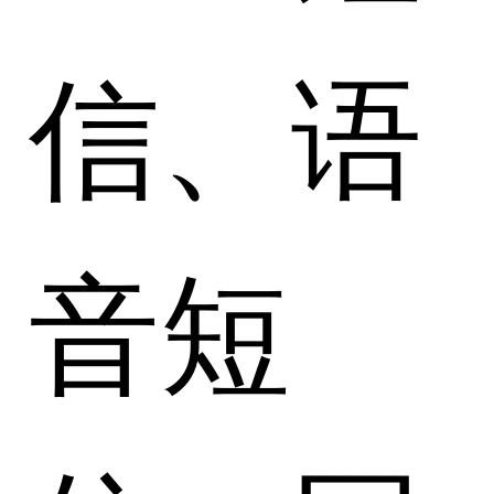
信、语
音短