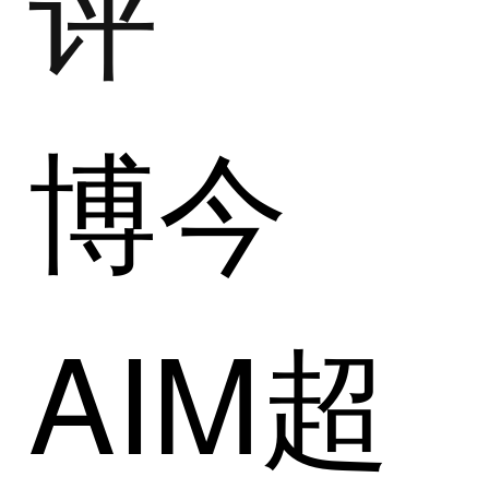
评
博今
AIM超