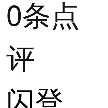
0条点
评
闪登