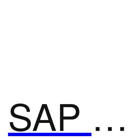
数据可视化
数据可视化，是关于数据视觉表现形式的科学技术研
究。其中，这种数据的视觉表现形式被定义为，一种
以某种概要形式抽提出来的信息，包括相应信息单位
的各种属性和变量。 主要指的是技术上较为高级的
技术方法，允许利用图形、图像处理、计算机视觉以
及用户界面，通过表达、建模以及对立体、表面、属
性以及动画的显示，对数据加以可视化解释，以帮助
人们了解这些数据的意义。
SAP Crystal Reports