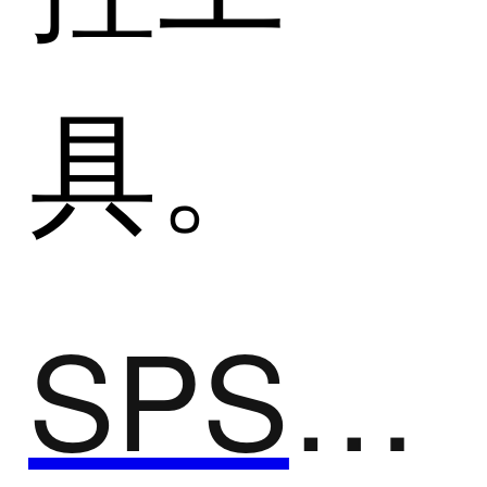
具。
SPSSAU