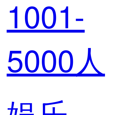
1001-
达成战
数智化
5000人
略合作
升级
娱乐