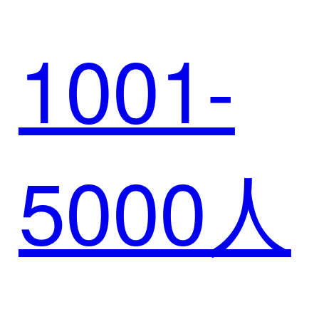
融服务
1001-
例 | 璞
平台
5000人
华赋能