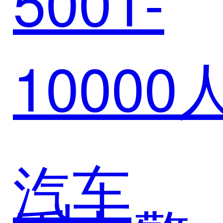
5001-
台赋能
领域新
10000
诺医药
生态！
链路升
汽车