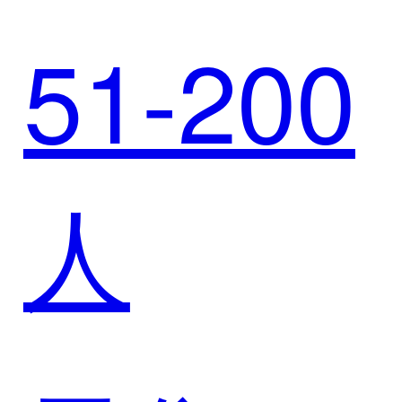
牌，打
51-200
得酒业
通销售
人
携手迈
全链路