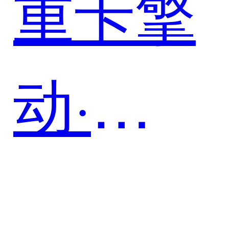
重卡擎
动·数
智驰