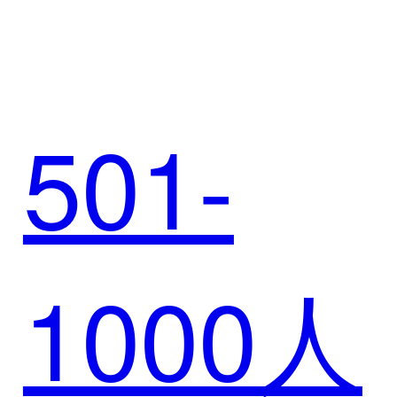
氏乳
破解高
501-
业，重
端白酒
1000人
构数智