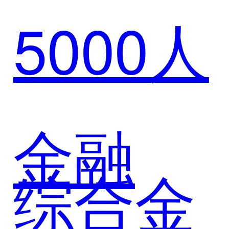
标杆实
5000人
华助力
践
北汽产
金融
综合金