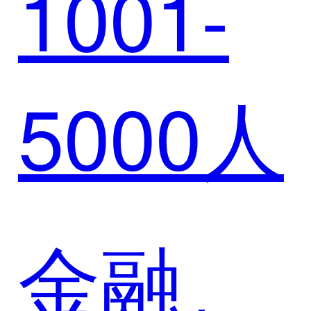
1001-
例 | 璞
型
5000人
华赋能
长投控
金融