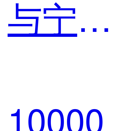
与宁波
销数智
银行达
新生态
10000
成战略