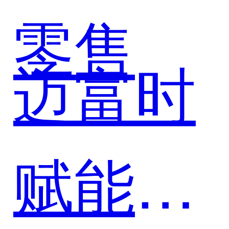
戏），
零售
迈富时
以AI
赋能公
Agent