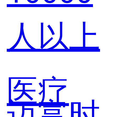
人以上
合作，
AI智能
医疗
迈富时