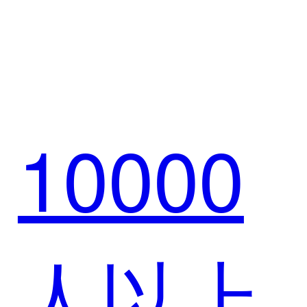
牛集团
重塑游
10000
全域零
戏产业
人以上
售升级