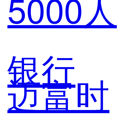
5000人
力以AI
智能体
银行
迈富时
打造营