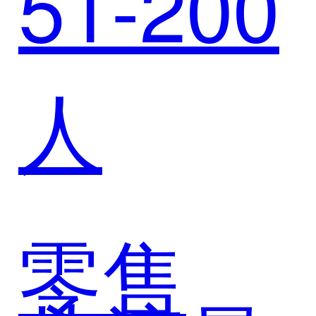
51-200
例：迈
人
富时赋
能全球
零售