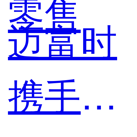
富时，
零售
成长闭
迈富时
以珍客
携手皇
SCRM