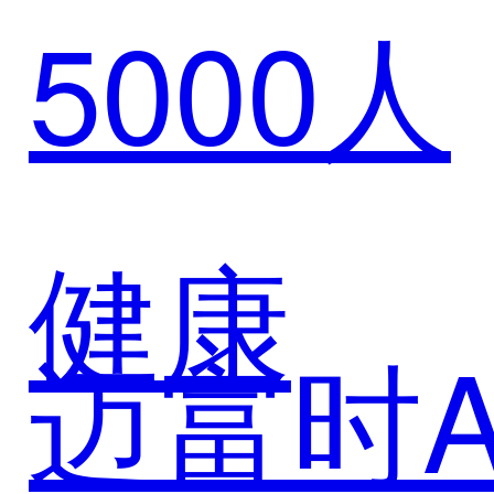
5000人
数智零
售解决
健康
迈富时A