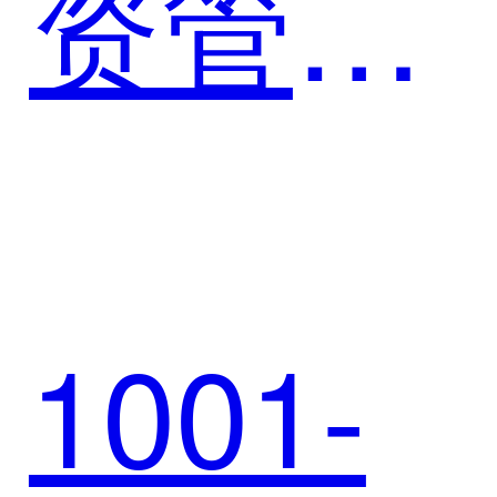
资管理
企数智
系统案
化转型
1001-
例 | 璞