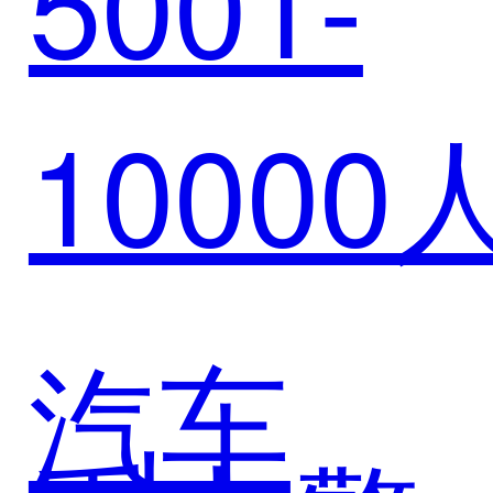
5001-
台赋能
领域新
10000
诺医药
生态！
链路升
汽车