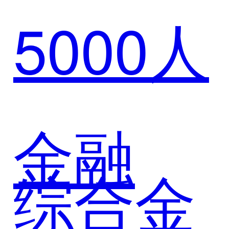
标杆实
5000人
华助力
践
北汽产
金融
综合金