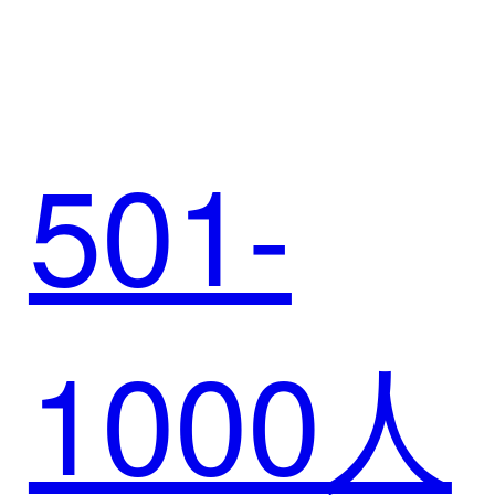
氏乳
破解高
501-
业，重
端白酒
1000人
构数智