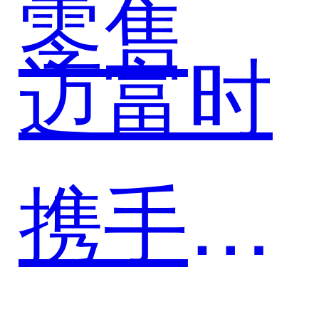
富时，
零售
成长闭
迈富时
以珍客
携手皇
SCRM