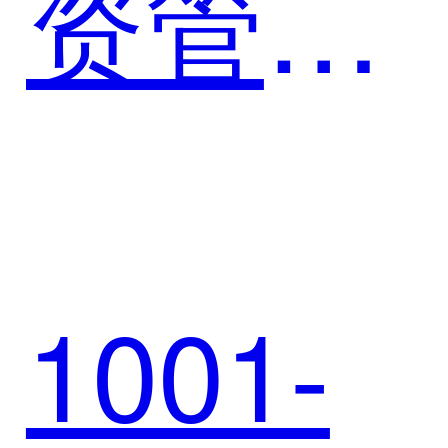
资管理
企数智
系统案
化转型
1001-
例 | 璞