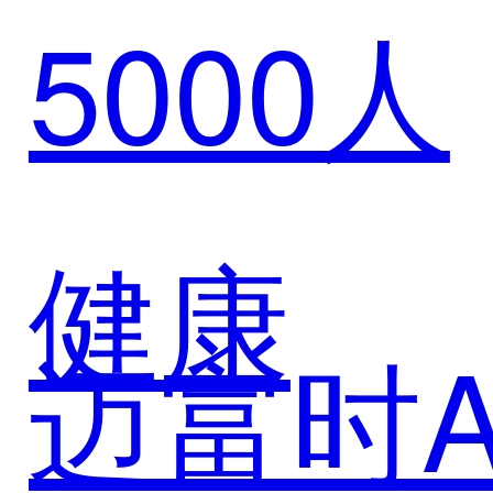
5000人
数智零
售解决
健康
迈富时A