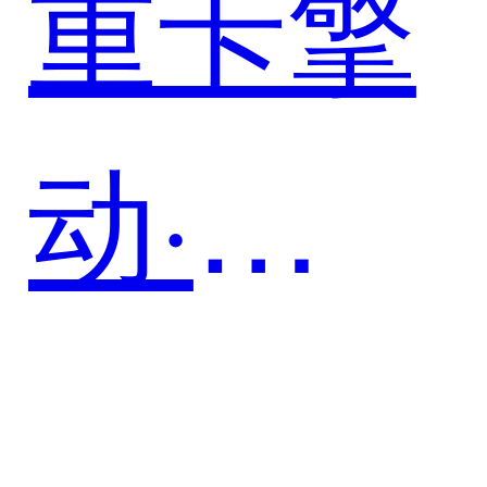
重卡擎
动·数
智驰