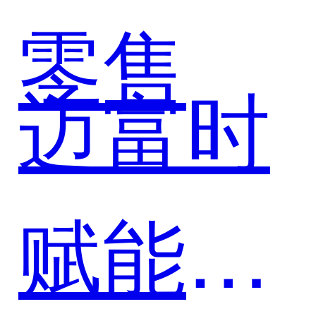
戏），
零售
迈富时
以AI
赋能公
Agent