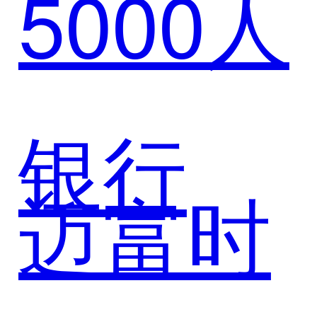
5000人
力以AI
智能体
银行
迈富时
打造营