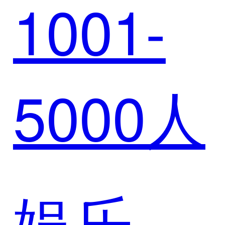
1001-
达成战
数智化
5000人
略合作
升级
娱乐