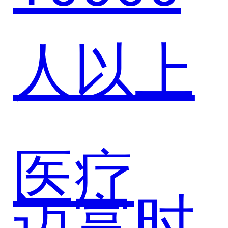
人以上
合作，
AI智能
医疗
迈富时