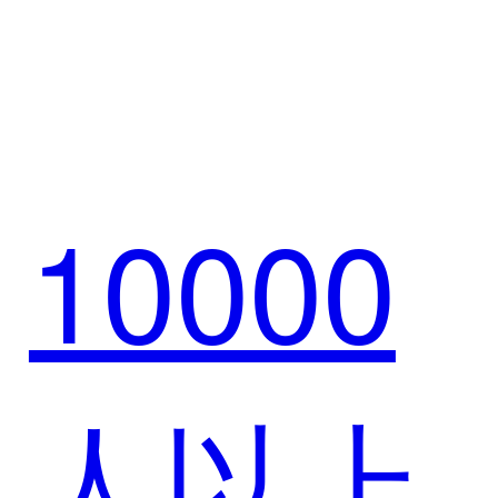
牛集团
重塑游
10000
全域零
戏产业
人以上
售升级