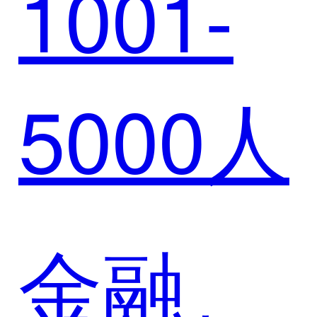
1001-
例 | 璞
型
5000人
华赋能
长投控
金融