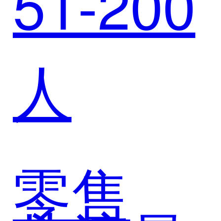
51-200
例：迈
人
富时赋
能全球
零售