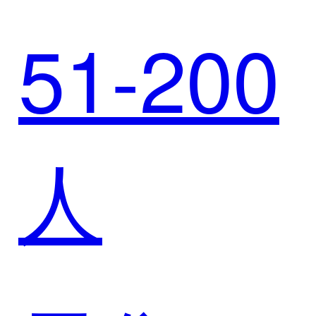
牌，打
51-200
得酒业
通销售
人
携手迈
全链路