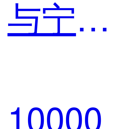
与宁波
销数智
银行达
新生态
10000
成战略