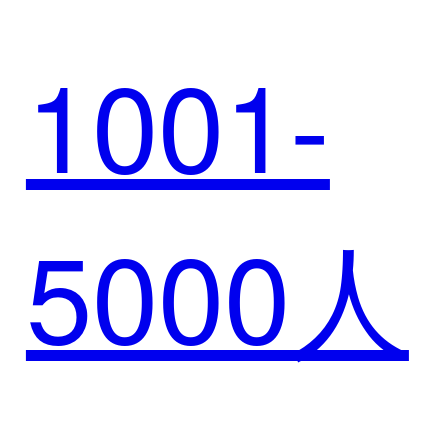
融服务
1001-
例 | 璞
平台
5000人
华赋能