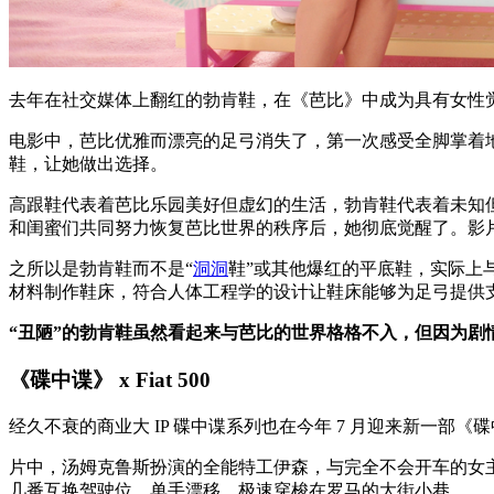
去年在社交媒体上翻红的勃肯鞋，在《芭比》中成为具有女性
电影中，芭比优雅而漂亮的足弓消失了，第一次感受全脚掌着
鞋，让她做出选择。
高跟鞋代表着芭比乐园美好但虚幻的生活，勃肯鞋代表着未知
和闺蜜们共同努力恢复芭比世界的秩序后，她彻底觉醒了。影
之所以是勃肯鞋而不是“
洞洞
鞋”或其他爆红的平底鞋，实际上
材料制作鞋床，符合人体工程学的设计让鞋床能够为足弓提供
“丑陋”的勃肯鞋虽然看起来与芭比的世界格格不入，但因为剧
《碟中谍》 x Fiat 500
经久不衰的商业大 IP 碟中谍系列也在今年 7 月迎来新一
片中，汤姆克鲁斯扮演的全能特工伊森，与完全不会开车的女主携手
几番互换驾驶位，单手漂移，极速穿梭在罗马的大街小巷。