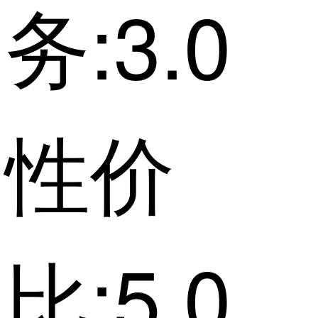
务:3.0
性价
比:5.0