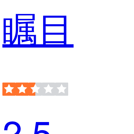
瞩目
2.5