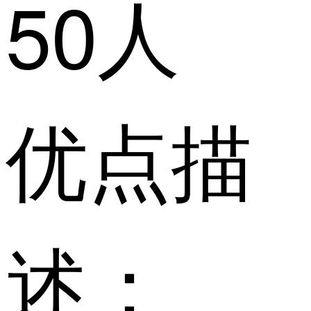
50人
优点描
述：