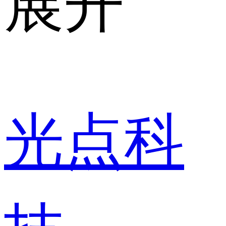
光点科
技