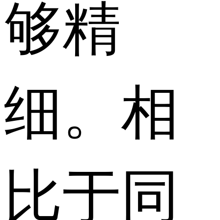
够精
细。相
比于同