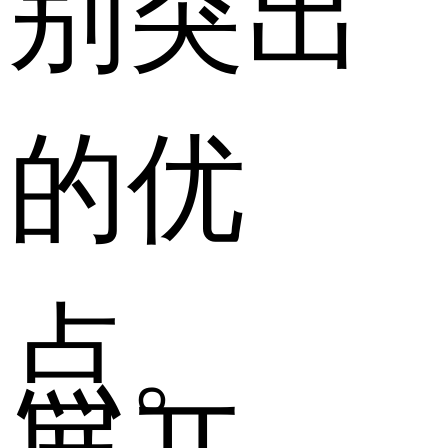
别突出
的优
点。
展开