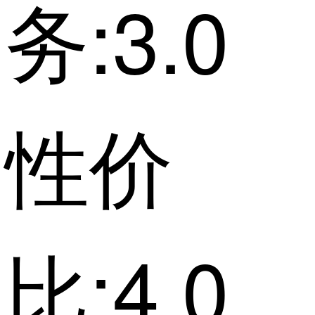
务:3.0
性价
比:4.0