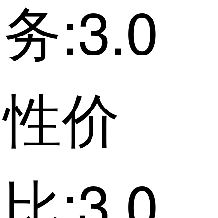
务:3.0
性价
比:3.0