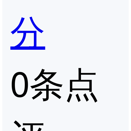
分
0条点