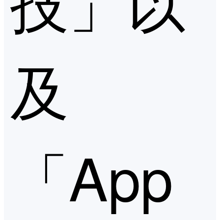
技」以
及
「App