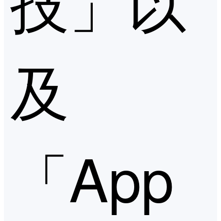
技」以
及
「App