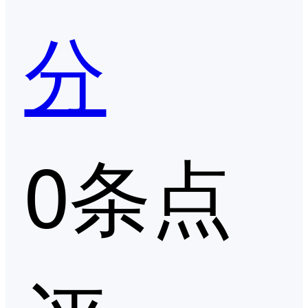
分
0条点