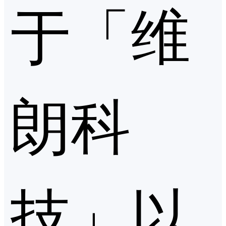
于「维
朗科
技」以