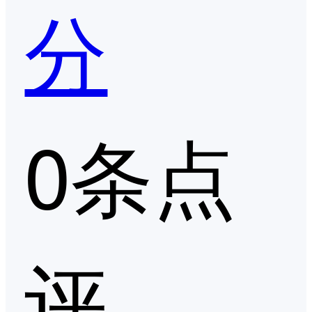
分
0条点
评