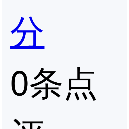
分
0条点