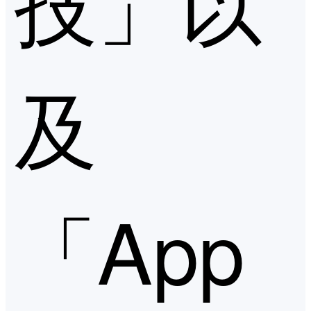
技」以
及
「App