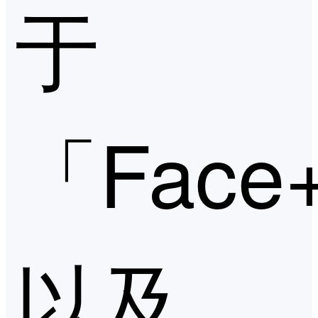
于
「Face
以及