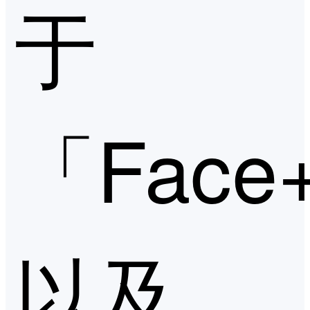
于
「Face
以及