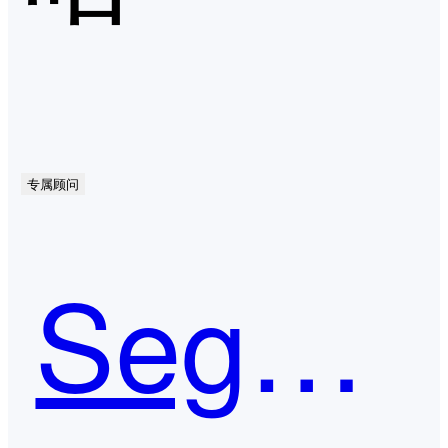
专属顾问
Segment Anything（SAM）