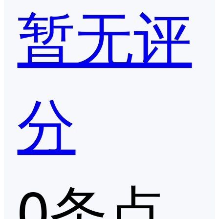
暂无评
分
0条点