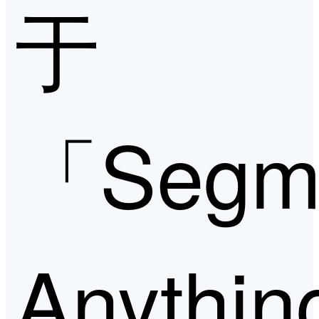
于
「Segm
Anyth