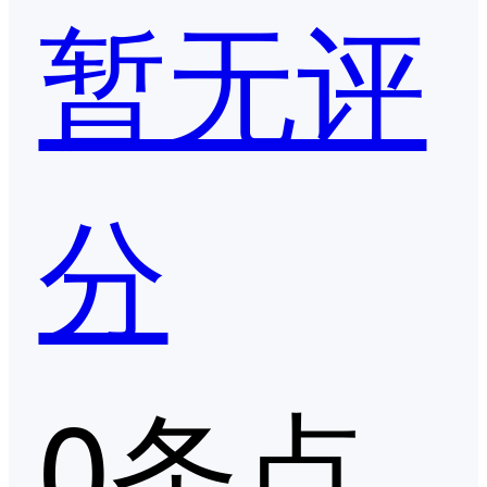
暂无评
分
0条点