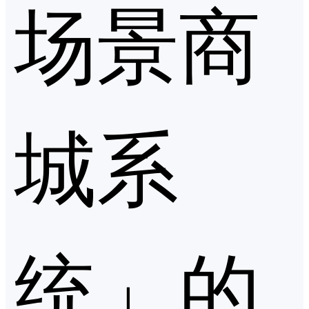
场景商
城系
统」的