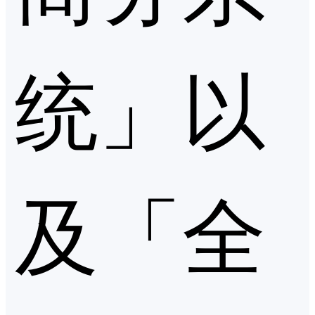
统」以
及「全