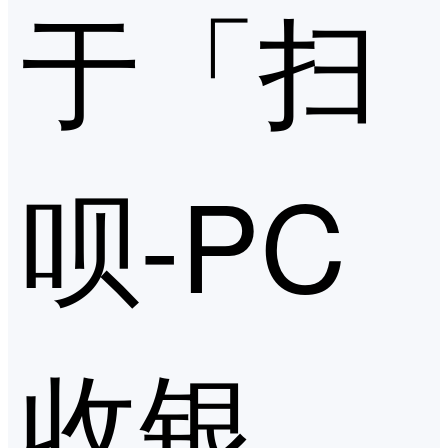
于「扫
呗-PC
收银