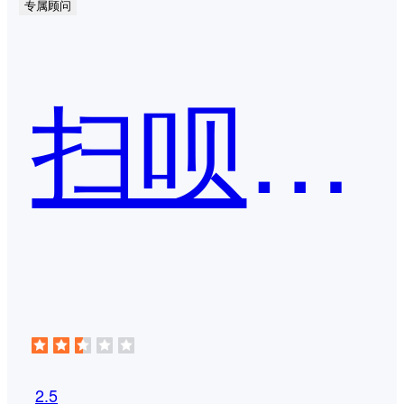
专属顾问
扫呗-PC收银台
2.5