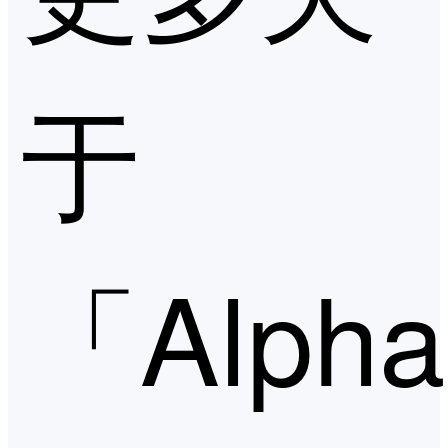
于
「Alpha