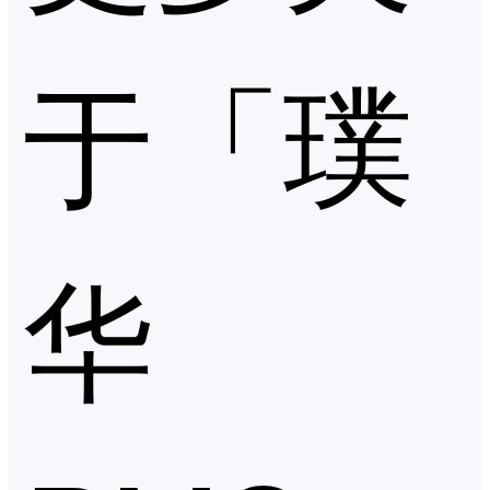
于「璞
华