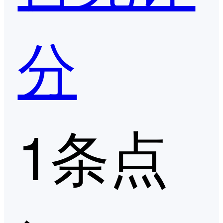
分
1条点