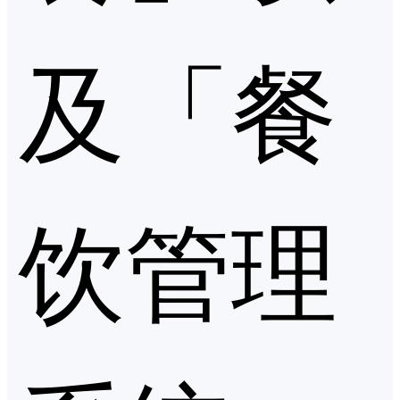
及「餐
饮管理