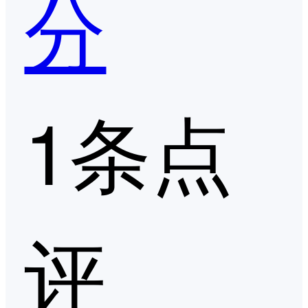
分
1条点
评