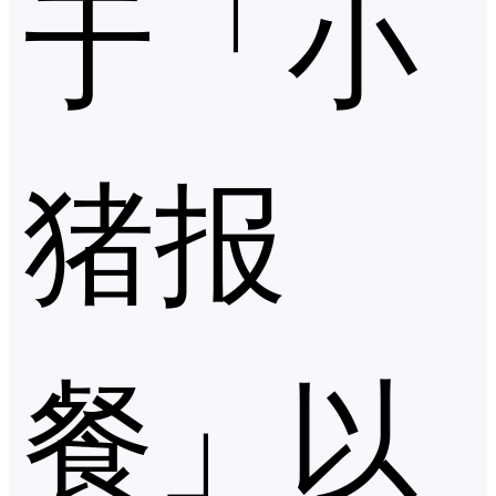
于「小
猪报
餐」以