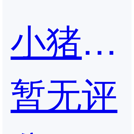
小猪报餐
暂无评