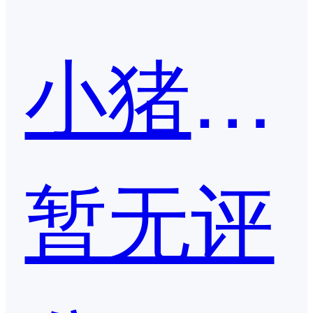
小猪报餐
暂无评