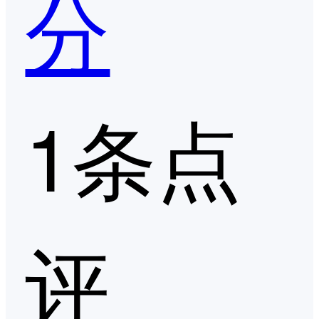
分
1条点
评