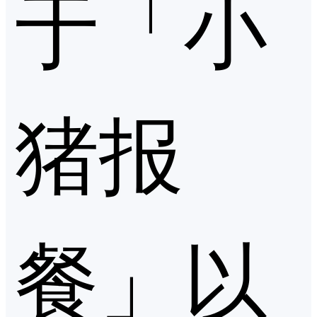
于「小
猪报
餐」以