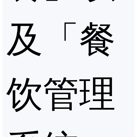
及「餐
饮管理