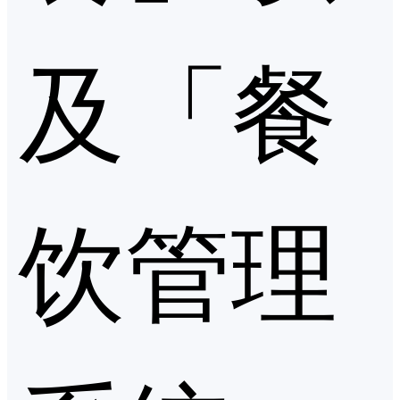
及「餐
饮管理