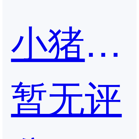
小猪报餐
暂无评