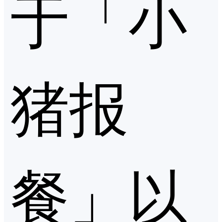
于「小
猪报
餐」以