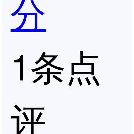
分
1条点
评