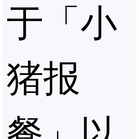
于「小
猪报
餐」以